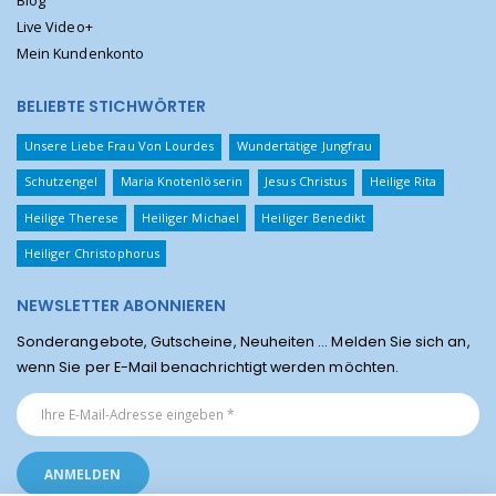
Blog
Live Video+
Mein Kundenkonto
BELIEBTE STICHWÖRTER
Unsere Liebe Frau Von Lourdes
Wundertätige Jungfrau
Schutzengel
Maria Knotenlöserin
Jesus Christus
Heilige Rita
Heilige Therese
Heiliger Michael
Heiliger Benedikt
Heiliger Christophorus
NEWSLETTER ABONNIEREN
Sonderangebote, Gutscheine, Neuheiten ... Melden Sie sich an,
wenn Sie per E-Mail benachrichtigt werden möchten.