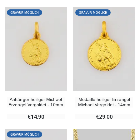
GRAVUR MÖGLICH
GRAVUR MÖGLICH
Weihrauch Pontifikal 250g
Bonbons Pfefferminz Pastillen m
€12.90
€7.90
-10%
Wundertätige Medaille Empfängnis 9 Karat Gold - 10 mm
Novenenkerze an Sankt Michael Gegen
€130.00
€4.95
€5.50
Anhänger heiliger Michael
Medaille heiliger Erzengel
-25%
Wundertätige Medaille Empfängnis Rosa 19 mm
Erzengel Vergoldet - 10mm
Michael Vergoldet - 14mm
20 Stück Novenen
€2.50
€67.50
€90.00
€14.90
€29.00
GRAVUR MÖGLICH