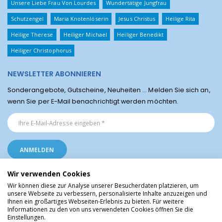
Unsere Liebe Frau Von Lourdes
Wundertätige Jungfrau
Schutzengel
Maria Knotenlöserin
Jesus Christus
Heilige Rita
Heilige Therese
Heiliger Michael
Heiliger Benedikt
Heiliger Christophorus
NEWSLETTER ABONNIEREN
Sonderangebote, Gutscheine, Neuheiten ... Melden Sie sich an,
wenn Sie per E-Mail benachrichtigt werden möchten.
Wir verwenden Cookies
Wir können diese zur Analyse unserer Besucherdaten platzieren, um
unsere Webseite zu verbessern, personalisierte Inhalte anzuzeigen und
Ihnen ein großartiges Webseiten-Erlebnis zu bieten. Für weitere
Religiöse Artikel aus Lourdes © Christliche Geschenke und Devotionalien aus
Informationen zu den von uns verwendeten Cookies öffnen Sie die
dem Heiligtum von Lourdes, Frankreich
Einstellungen.