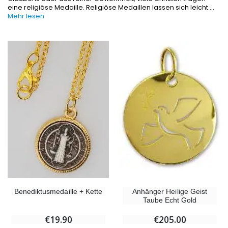
eine religiöse Medaille. Religiöse Medaillen lassen sich leicht
...
Mehr lesen
-10%
-20%
Figur Wundertätige Jungfrau Beleuchtet
Lourdes Wa
€13.50
€19.92
€15.00
€24.90
Benediktusmedaille + Kette
Anhänger Heilige Geist
-20%
Räucherset Benzoe Weihrauch + Kohle + Gefäß
Taube Echt Gold
Eine Novenen-Kerze Au
€21.90
€12.00
€15.00
€19.90
€205.00