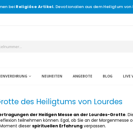
men bei
Religiöse Artikel.
Devotionalien aus dem Heiligtum von 
IGENVEREHRUNG
NEUHEITEN
ANGEBOTE
BLOG
LIVE 
Grotte des Heiligtums von Lourdes
ertragungen der Heiligen Messe an der Lourdes-Grotte
. D
 Reflexion teilnehmen können. Egal, ob Sie an der Morgenmess
en Moment dieser
spirituellen Erfahrung
verpassen.