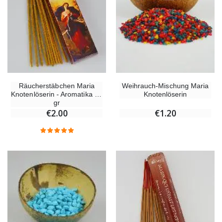
Willow Tree Engel Schutzengel (Guardian Angel) 14 cm
6 Kerzen Farbe Weiss
€59.90
€6.00
Räucherstäbchen Maria
Weihrauch-Mischung Maria
Knotenlöserin - Aromatika 15
Knotenlöserin
gr
€2.00
€1.20