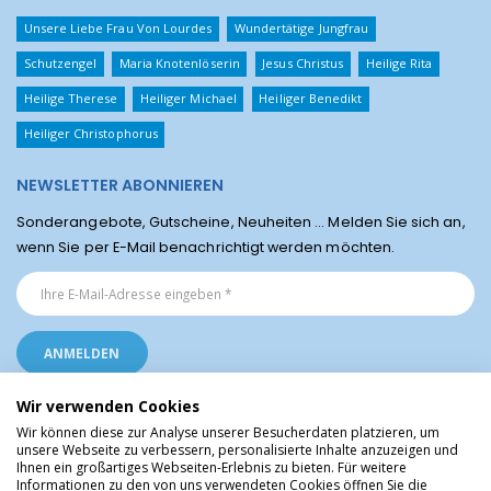
Unsere Liebe Frau Von Lourdes
Wundertätige Jungfrau
Schutzengel
Maria Knotenlöserin
Jesus Christus
Heilige Rita
Heilige Therese
Heiliger Michael
Heiliger Benedikt
Heiliger Christophorus
NEWSLETTER ABONNIEREN
Sonderangebote, Gutscheine, Neuheiten ... Melden Sie sich an,
wenn Sie per E-Mail benachrichtigt werden möchten.
Wir verwenden Cookies
Wir können diese zur Analyse unserer Besucherdaten platzieren, um
unsere Webseite zu verbessern, personalisierte Inhalte anzuzeigen und
Ihnen ein großartiges Webseiten-Erlebnis zu bieten. Für weitere
Religiöse Artikel aus Lourdes © Christliche Geschenke und Devotionalien aus
Informationen zu den von uns verwendeten Cookies öffnen Sie die