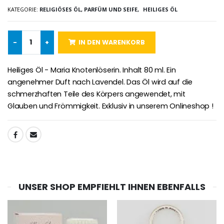
€4.90
€23.00
KATEGORIE:
RELIGIÖSES ÖL, PARFÜM UND SEIFE,
HEILIGES ÖL
-
+
IN DEN WARENKORB
Willow Tree Engel Schut
6 Kerzen Farbe Weiss
€59.90
€6.00
Heiliges Öl - Maria Knotenlöserin. Inhalt 80 ml. Ein
angenehmer Duft nach Lavendel. Das Öl wird auf die
schmerzhaften Teile des Körpers angewendet, mit
Glauben und Frömmigkeit. Exklusiv in unserem Onlineshop !
TEILEN:
UNSER SHOP EMPFIEHLT IHNEN EBENFALLS