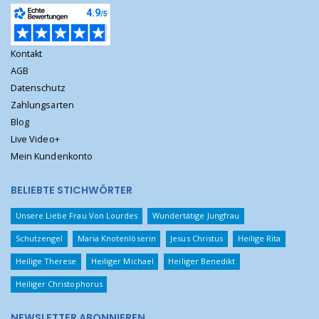
Kontakt
AGB
Datenschutz
Zahlungsarten
Blog
Live Video+
Mein Kundenkonto
BELIEBTE STICHWÖRTER
Unsere Liebe Frau Von Lourdes
Wundertätige Jungfrau
Schutzengel
Maria Knotenlöserin
Jesus Christus
Heilige Rita
Heilige Therese
Heiliger Michael
Heiliger Benedikt
Heiliger Christophorus
NEWSLETTER ABONNIEREN