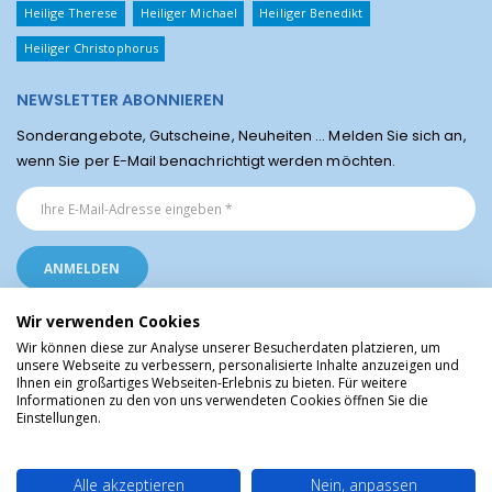
Heilige Therese
Heiliger Michael
Heiliger Benedikt
Heiliger Christophorus
NEWSLETTER ABONNIEREN
Sonderangebote, Gutscheine, Neuheiten ... Melden Sie sich an,
wenn Sie per E-Mail benachrichtigt werden möchten.
Wir verwenden Cookies
Wir können diese zur Analyse unserer Besucherdaten platzieren, um
unsere Webseite zu verbessern, personalisierte Inhalte anzuzeigen und
Ihnen ein großartiges Webseiten-Erlebnis zu bieten. Für weitere
Religiöse Artikel aus Lourdes © Christliche Geschenke und Devotionalien aus
Informationen zu den von uns verwendeten Cookies öffnen Sie die
dem Heiligtum von Lourdes, Frankreich
Einstellungen.
Alle akzeptieren
Nein, anpassen