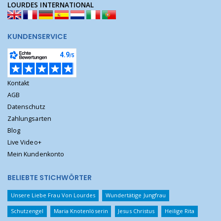
LOURDES INTERNATIONAL
KUNDENSERVICE
Kontakt
AGB
Datenschutz
Zahlungsarten
Blog
Live Video+
Mein Kundenkonto
BELIEBTE STICHWÖRTER
Unsere Liebe Frau Von Lourdes
Wundertätige Jungfrau
Schutzengel
Maria Knotenlöserin
Jesus Christus
Heilige Rita