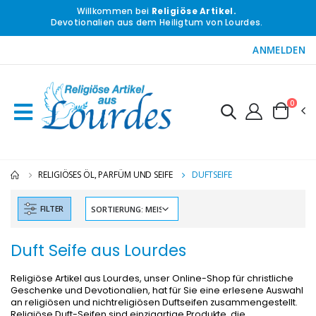
Willkommen bei
Religiöse Artikel.
Devotionalien aus dem Heiligtum von Lourdes.
ANMELDEN
0
RELIGIÖSES ÖL, PARFÜM UND SEIFE
DUFTSEIFE
FILTER
-10%
-20%
Figur Wundertätige Jungfrau Beleuchtet
Lourdes Wa
Duft Seife aus Lourdes
€13.50
€19.92
€15.00
€24.90
Religiöse Artikel aus Lourdes, unser Online-Shop für christliche
Geschenke und Devotionalien, hat für Sie eine erlesene Auswahl
an religiösen und nichtreligiösen Duftseifen zusammengestellt.
-20%
Religiöse Duft-Seifen sind einzigartige Produkte, die