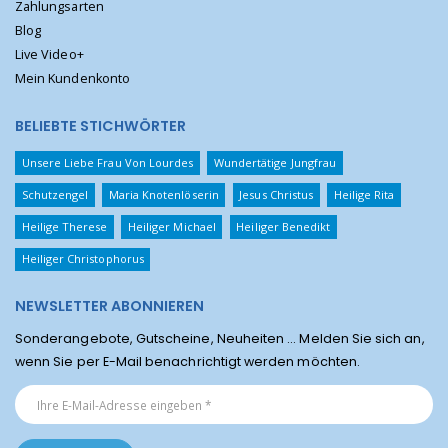
Zahlungsarten
Blog
Live Video+
Mein Kundenkonto
BELIEBTE STICHWÖRTER
Unsere Liebe Frau Von Lourdes
Wundertätige Jungfrau
Schutzengel
Maria Knotenlöserin
Jesus Christus
Heilige Rita
Heilige Therese
Heiliger Michael
Heiliger Benedikt
Heiliger Christophorus
NEWSLETTER ABONNIEREN
Sonderangebote, Gutscheine, Neuheiten ... Melden Sie sich an,
wenn Sie per E-Mail benachrichtigt werden möchten.