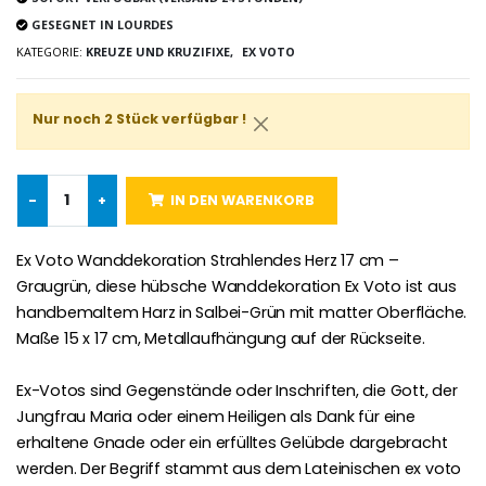
GESEGNET IN LOURDES
KATEGORIE:
KREUZE UND KRUZIFIXE,
EX VOTO
Lourdes Rosenkr
Heiliges Salböl
€5.00
€9.90
Nur noch 2 Stück verfügbar !
-
+
IN DEN WARENKORB
Novenen-Kerze für eine Heilung - 17.5cm
Handbemaltes Kinderkreuz Got
€4.90
€23.00
Ex Voto Wanddekoration Strahlendes Herz 17 cm –
Graugrün, diese hübsche Wanddekoration Ex Voto ist aus
handbemaltem Harz in Salbei-Grün mit matter Oberfläche.
Maße 15 x 17 cm, Metallaufhängung auf der Rückseite.
Willow Tree Engel Schut
6 Kerzen Farbe Weiss
€59.90
€6.00
Ex-Votos sind Gegenstände oder Inschriften, die Gott, der
Jungfrau Maria oder einem Heiligen als Dank für eine
erhaltene Gnade oder ein erfülltes Gelübde dargebracht
werden. Der Begriff stammt aus dem Lateinischen ex voto