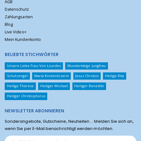
AGB
Datenschutz
Zahlungsarten
Blog
Live Video+
Mein Kundenkonto
BELIEBTE STICHWÖRTER
Unsere Liebe Frau Von Lourdes
Wundertätige Jungfrau
Schutzengel
Maria Knotenlöserin
Jesus Christus
Heilige Rita
Heilige Therese
Heiliger Michael
Heiliger Benedikt
Heiliger Christophorus
NEWSLETTER ABONNIEREN
Sonderangebote, Gutscheine, Neuheiten ... Melden Sie sich an,
wenn Sie per E-Mail benachrichtigt werden möchten.