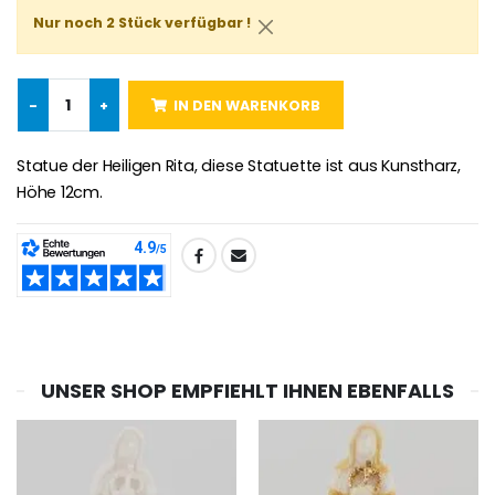
Nur noch 2 Stück verfügbar !
-25%
Wundertätige Medaille Empfängnis Rosa 19 mm
20 Stück Novenen Kerzen Weiss
€2.50
€67.50
€90.00
-
+
IN DEN WARENKORB
Statue der Heiligen Rita, diese Statuette ist aus Kunstharz,
Höhe 12cm.
Lourdes Rosenkr
Heiliges Salböl
€5.00
€9.90
TEILEN:
Novenen-Kerze für eine Heilung - 17.5cm
Handbemaltes Kinderkreuz Got
€4.90
€23.00
UNSER SHOP EMPFIEHLT IHNEN EBENFALLS
Willow Tree Engel Schut
6 Kerzen Farbe Weiss