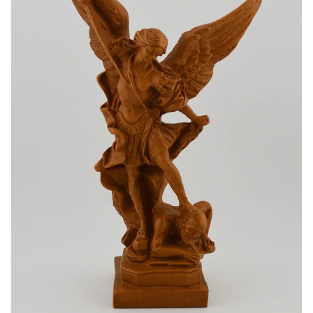
-20%
-10%