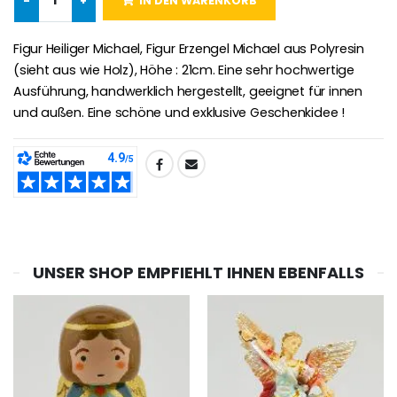
-
+
IN DEN WARENKORB
-25%
Figur Heiliger Michael, Figur Erzengel Michael aus Polyresin
Wundertätige Medaille Empfängnis Rosa 19 mm
20 Stück Novenen Kerzen Weiss
€2.50
(sieht aus wie Holz), Höhe : 21cm. Eine sehr hochwertige
€67.50
€90.00
Ausführung, handwerklich hergestellt, geeignet für innen
und außen. Eine schöne und exklusive Geschenkidee !
Lourdes Rosenkr
Heiliges Salböl
TEILEN:
€5.00
€9.90
UNSER SHOP EMPFIEHLT IHNEN EBENFALLS
Novenen-Kerze für eine Heilung - 17.5cm
Handbemaltes Kinderkreuz Got
€4.90
€23.00
Willow Tree Engel Schut
6 Kerzen Farbe Weiss