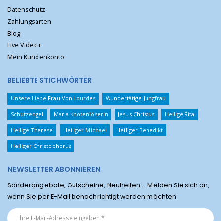
Datenschutz
Zahlungsarten
Blog
Live Video+
Mein Kundenkonto
BELIEBTE STICHWÖRTER
Unsere Liebe Frau Von Lourdes
Wundertätige Jungfrau
Schutzengel
Maria Knotenlöserin
Jesus Christus
Heilige Rita
Heilige Therese
Heiliger Michael
Heiliger Benedikt
Heiliger Christophorus
NEWSLETTER ABONNIEREN
Sonderangebote, Gutscheine, Neuheiten ... Melden Sie sich an,
wenn Sie per E-Mail benachrichtigt werden möchten.