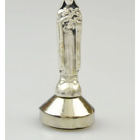
-20%
-10%