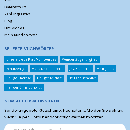
AGB
Datenschutz
Zahlungsarten
Blog
Live Video+
Mein Kundenkonto
BELIEBTE STICHWÖRTER
Unsere Liebe Frau Von Lourdes
Wundertätige Jungfrau
Schutzengel
Maria Knotenlöserin
Jesus Christus
Heilige Rita
Heilige Therese
Heiliger Michael
Heiliger Benedikt
Heiliger Christophorus
NEWSLETTER ABONNIEREN
Sonderangebote, Gutscheine, Neuheiten ... Melden Sie sich an,
wenn Sie per E-Mail benachrichtigt werden möchten.