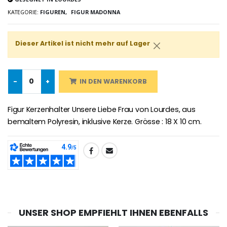
KATEGORIE:
FIGUREN,
FIGUR MADONNA
-25%
Wundertätige Medaille Empfängnis Rosa 19 mm
20 Stück Novenen Kerzen Weiss
€2.50
€67.50
Dieser Artikel ist nicht mehr auf Lager
€90.00
-
+
IN DEN WARENKORB
Lourdes Rosenkr
Heiliges Salböl
€5.00
Figur Kerzenhalter Unsere Liebe Frau von Lourdes, aus
€9.90
bemaltem Polyresin, inklusive Kerze. Grösse : 18 X 10 cm.
TEILEN:
Novenen-Kerze für eine Heilung - 17.5cm
Handbemaltes Kinderkreuz Got
€4.90
€23.00
UNSER SHOP EMPFIEHLT IHNEN EBENFALLS
Willow Tree Engel Schut
6 Kerzen Farbe Weiss