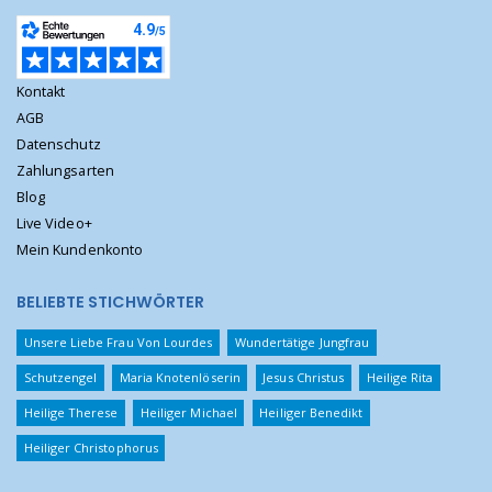
Kontakt
AGB
Datenschutz
Zahlungsarten
Blog
Live Video+
Mein Kundenkonto
BELIEBTE STICHWÖRTER
Unsere Liebe Frau Von Lourdes
Wundertätige Jungfrau
Schutzengel
Maria Knotenlöserin
Jesus Christus
Heilige Rita
Heilige Therese
Heiliger Michael
Heiliger Benedikt
Heiliger Christophorus