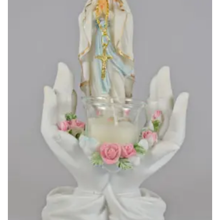
-20%
-10%