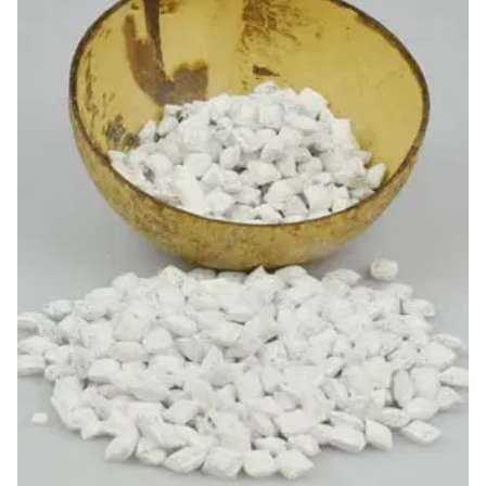
-20%
-10%