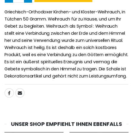
Griechisch-Orthodoxer Kirchen- und Kloster-Weihrauch, in
-25%
Tütchen 50 Gramm. Weihrauch für zu Hause, und um Ihr
Wundertätige Medaille Empfängnis Rosa 19 mm
20 Stück Novenen Kerzen Weiss
€2.50
Gebet zu begleiten. Weihrauch als Symbol : Weihrauch
€67.50
€90.00
stellt eine Verbindung zwischen der Erde und dem Himmel
her und seine Verwendung wurde zum universellen Ritual.
Weihrauch ist heilig. Es ist deshalb ein solch kostbares
Produkt, weil es eine Verbindung zu den Göttern ermöglicht.
Lourdes Rosenkr
Es ist ein äußerst spirituelles Erzeugnis und vermag die
Heiliges Salböl
€5.00
€9.90
Gebete symbolisch in den Himmel zu tragen. Die Schale ist
Dekorationsartikel und gehört nicht zum Leistungsumfang.
TEILEN:
Novenen-Kerze für eine Heilung - 17.5cm
Handbemaltes Kinderkreuz Got
€4.90
€23.00
UNSER SHOP EMPFIEHLT IHNEN EBENFALLS