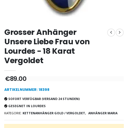
-20%
-10%
Lourdes Wasser 1 Liter
Figur Wundertätige Jungfr
€19.92
€13.50
€24.90
€15.00
Grosser Anhänger
Unsere Liebe Frau von
Lourdes - 18 Karat
-20%
Räucherset Benzoe W
Eine Novenen-Kerze Aufstellen Lassen in Lourdes
Vergoldet
€21.90
€12.00
€15.00
€89.00
Weihrauch Pontifika
Bonbons Pfefferminz Pastillen mit Lourdes Wasser - 130g
ARTIKELNUMMER: 18398
€12.90
€7.90
SOFORT VERFÜGBAR (VERSAND 24 STUNDEN)
GESEGNET IN LOURDES
KATEGORIE:
KETTENANHÄNGER GOLD / VERGOLDET,
ANHÄNGER MARIA
-10%
Wundertätige Medaille Empfängnis 9 Karat Gold - 10 mm