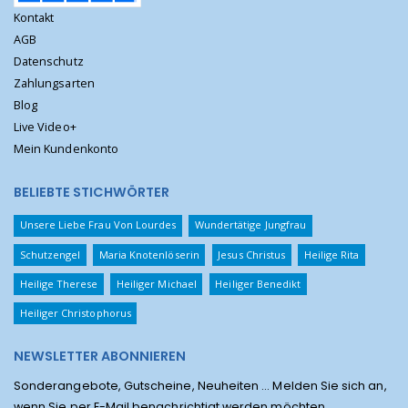
Kontakt
AGB
Datenschutz
Zahlungsarten
Blog
Live Video+
Mein Kundenkonto
BELIEBTE STICHWÖRTER
Unsere Liebe Frau Von Lourdes
Wundertätige Jungfrau
Schutzengel
Maria Knotenlöserin
Jesus Christus
Heilige Rita
Heilige Therese
Heiliger Michael
Heiliger Benedikt
Heiliger Christophorus
NEWSLETTER ABONNIEREN
Sonderangebote, Gutscheine, Neuheiten ... Melden Sie sich an,
wenn Sie per E-Mail benachrichtigt werden möchten.