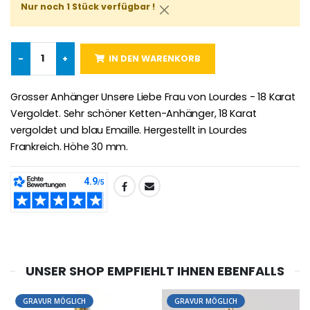
Novenenkerze an Sankt Michael Gegen das Böse
€130.00
Nur noch 1 Stück verfügbar !
€4.95
€5.50
-
+
IN DEN WARENKORB
-25%
Wundertätige Medaille Empfängnis Rosa 19 mm
20 Stück Novenen Kerzen Weiss
€2.50
Grosser Anhänger Unsere Liebe Frau von Lourdes - 18 Karat
€67.50
€90.00
Vergoldet. Sehr schöner Ketten-Anhänger, 18 Karat
vergoldet und blau Emaille. Hergestellt in Lourdes
Frankreich. Höhe 30 mm.
Lourdes Rosenkr
Heiliges Salböl
€5.00
€9.90
TEILEN:
Novenen-Kerze für eine Heilung - 17.5cm
UNSER SHOP EMPFIEHLT IHNEN EBENFALLS
Handbemaltes Kinderkreuz Got
€4.90
€23.00
GRAVUR MÖGLICH
GRAVUR MÖGLICH