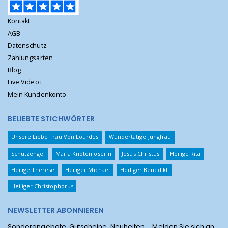
Kontakt
AGB
Datenschutz
Zahlungsarten
Blog
Live Video+
Mein Kundenkonto
BELIEBTE STICHWÖRTER
Unsere Liebe Frau Von Lourdes
Wundertätige Jungfrau
Schutzengel
Maria Knotenlöserin
Jesus Christus
Heilige Rita
Heilige Therese
Heiliger Michael
Heiliger Benedikt
Heiliger Christophorus
NEWSLETTER ABONNIEREN
Sonderangebote, Gutscheine, Neuheiten ... Melden Sie sich an,