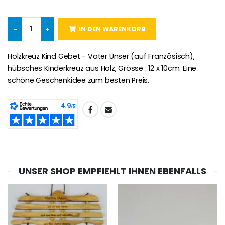
-
+
IN DEN WARENKORB
Lourdes Rosenkr
Heiliges Salböl
€5.00
€9.90
Holzkreuz Kind Gebet - Vater Unser (auf Französisch),
hübsches Kinderkreuz aus Holz, Grösse : 12 x 10cm. Eine
schöne Geschenkidee zum besten Preis.
Novenen-Kerze für eine Heilung - 17.5cm
Handbemaltes Kinderkreuz Got
€4.90
€23.00
TEILEN:
Willow Tree Engel Schut
6 Kerzen Farbe Weiss
€59.90
€6.00
UNSER SHOP EMPFIEHLT IHNEN EBENFALLS