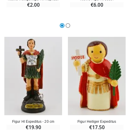
€59.90
€6.00
€2.00
€6.00
Figur Hl Expeditus - 20 cm
Figur Heiliger Expeditus
€19.90
€17.50