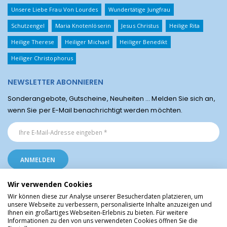
Unsere Liebe Frau Von Lourdes
Wundertätige Jungfrau
Schutzengel
Maria Knotenlöserin
Jesus Christus
Heilige Rita
Heilige Therese
Heiliger Michael
Heiliger Benedikt
Heiliger Christophorus
NEWSLETTER ABONNIEREN
Sonderangebote, Gutscheine, Neuheiten ... Melden Sie sich an,
wenn Sie per E-Mail benachrichtigt werden möchten.
Wir verwenden Cookies
Wir können diese zur Analyse unserer Besucherdaten platzieren, um
unsere Webseite zu verbessern, personalisierte Inhalte anzuzeigen und
Ihnen ein großartiges Webseiten-Erlebnis zu bieten. Für weitere
Religiöse Artikel aus Lourdes © Christliche Geschenke und Devotionalien aus
Informationen zu den von uns verwendeten Cookies öffnen Sie die
dem Heiligtum von Lourdes, Frankreich