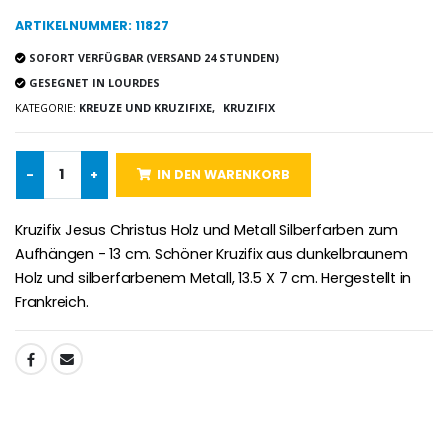
ARTIKELNUMMER: 11827
SOFORT VERFÜGBAR (VERSAND 24 STUNDEN)
Lourdes Rosenkr
Heiliges Salböl
€5.00
GESEGNET IN LOURDES
€9.90
KATEGORIE:
KREUZE UND KRUZIFIXE,
KRUZIFIX
-
+
IN DEN WARENKORB
Novenen-Kerze für eine Heilung - 17.5cm
Handbemaltes Kinderkreuz Got
€4.90
€23.00
Kruzifix Jesus Christus Holz und Metall Silberfarben zum
Aufhängen - 13 cm. Schöner Kruzifix aus dunkelbraunem
Holz und silberfarbenem Metall, 13.5 X 7 cm. Hergestellt in
Frankreich.
Willow Tree Engel Schut
6 Kerzen Farbe Weiss
€59.90
€6.00
TEILEN: