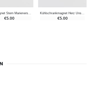
Deko-Magnet Stern Marienerscheinungen Maria von Lourdes
Kühlschrankmagnet Herz Unserer Lieben Frau von Lourdes
€5.00
€5.00
6 Kerzen Farbe Weiss
€6.00
EN