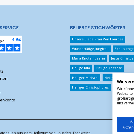
SERVICE
BELIEBTE STICHWÖRTER
Unsere Liebe Frau Von Lourdes
Wundertätige Jungfrau
Schutzenge
Maria Knotenlöserin
Jesus Christus
Heilige Rita
Heilige Therese
tz
Heiliger Michael
Heiliger Benedikt
rten
Wir ver
Heiliger Christophorus
Wir könne
+
Webseite 
großartig
enkonto
uns verwe
Al
akzep
otionalien aus dem Heiligtum von Lourdes, Frankreich