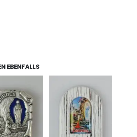
-20%
Lourdes Wasser 1 Liter
€19.92
€24.90
-20%
Eine Novenen-Kerze Aufstellen Lassen in Lourdes
EN EBENFALLS
€12.00
€15.00
Bonbons Pfefferminz Pastillen mit Lourdes Wasser - 130g
€7.90
-10%