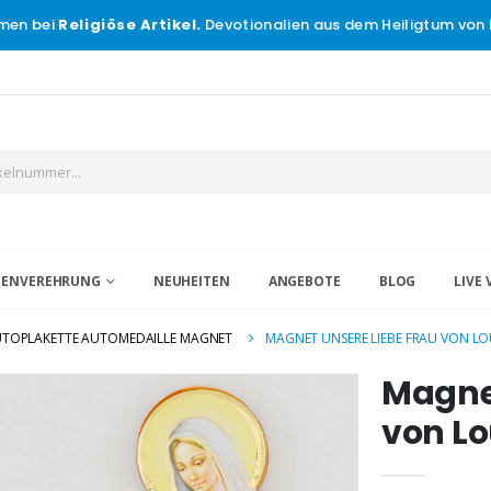
men bei
Religiöse Artikel.
Devotionalien aus dem Heiligtum von 
IGENVEREHRUNG
NEUHEITEN
ANGEBOTE
BLOG
LIVE 
TOPLAKETTE AUTOMEDAILLE MAGNET
MAGNET UNSERE LIEBE FRAU VON L
Magnet
von L