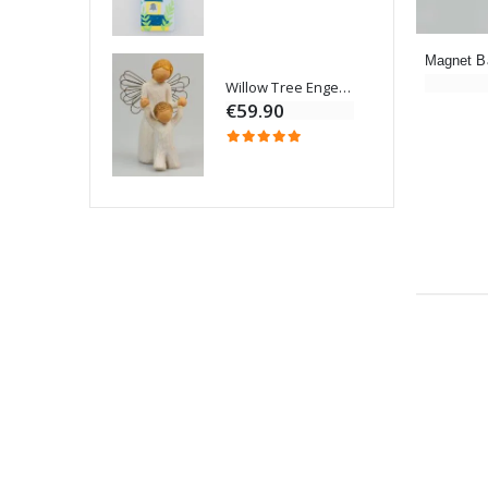
Willow Tree Engel Schutzengel (Guardian Angel) 14 cm
6 Kerzen Farbe Weiss
€59.90