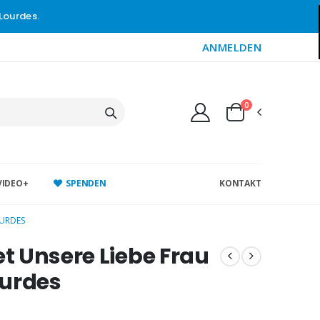
Lourdes.
ANMELDEN
0
VIDEO+
SPENDEN
KONTAKT
OURDES
 Unsere Liebe Frau
ourdes