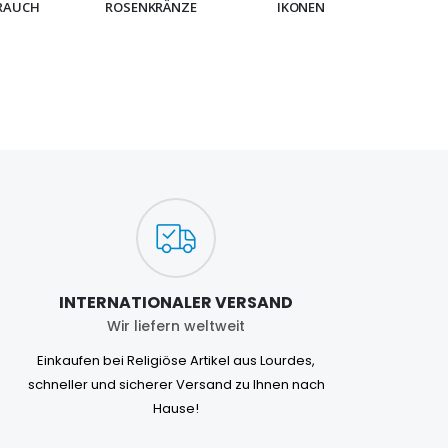
RAUCH
ROSENKRÄNZE
IKONEN
ARMB
INTERNATIONALER VERSAND
Wir liefern weltweit
Einkaufen bei Religiöse Artikel aus Lourdes,
schneller und sicherer Versand zu Ihnen nach
Hause!