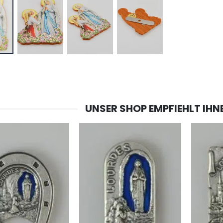
-20%
-10%
Lourdes Wasser 1 Liter
Figur Wundertätige Jungfrau Beleuchtet
€19.92
€13.50
€24.90
€15.00
-20%
Räucherset Benzoe Weihrauch + Kohle + Gefäß
Eine Novenen-Kerze Aufstellen Lassen in Lourdes
UNSER SHOP EMPFIEHLT IHN
€21.90
€12.00
€15.00
Weihrauch Pontifikal 250g
Bonbons Pfefferminz Pastillen mit Lourdes Wasser - 130g
€12.90
€7.90
-10%