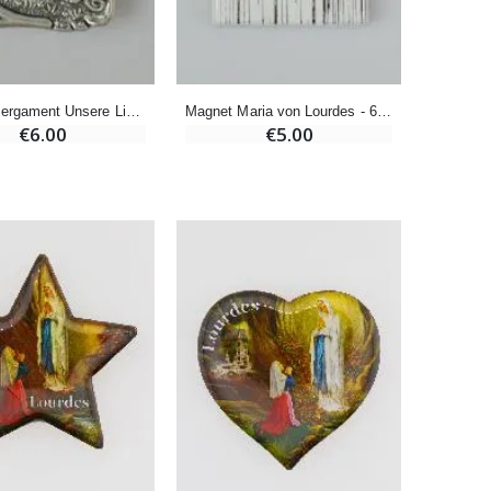
Novenenkerze an Sankt Michael Gegen das Böse
€4.95
€5.50
Magnet Pergament Unsere Liebe Frau von Lourdes - 3 cm
Magnet Maria von Lourdes - 6 cm
€6.00
€5.00
-25%
20 Stück Novenen Kerzen Weiss
€67.50
€90.00
Heiliges Salböl
€9.90
Novenen-Kerze für eine Heilung - 17.5cm
€4.90