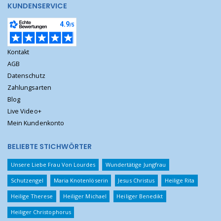
KUNDENSERVICE
Kontakt
AGB
Datenschutz
Zahlungsarten
Blog
Live Video+
Mein Kundenkonto
BELIEBTE STICHWÖRTER
Unsere Liebe Frau Von Lourdes
Wundertätige Jungfrau
Schutzengel
Maria Knotenlöserin
Jesus Christus
Heilige Rita
Heilige Therese
Heiliger Michael
Heiliger Benedikt
Heiliger Christophorus