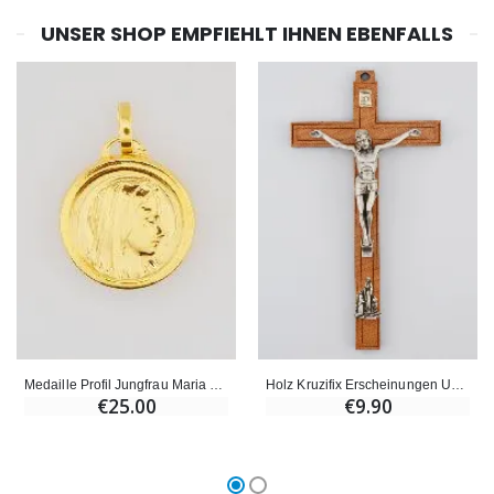
UNSER SHOP EMPFIEHLT IHNEN EBENFALLS
Willow Tree Engel Schut
6 Kerzen Farbe Weiss
€59.90
€6.00
Medaille Profil Jungfrau Maria mit Lourdes Wasser - 18mm
Holz Kruzifix Erscheinungen Unserer Lieben Frau von Lourdes - Silberfarben 16 cm
€25.00
€9.90