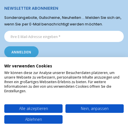
NEWSLETTER ABONNIEREN
Sonderangebote, Gutscheine, Neuheiten ... Melden Sie sich an,
wenn Sie per E-Mail benachrichtigt werden möchten.
Wir verwenden Cookies
Wir können diese zur Analyse unserer Besucherdaten platzieren, um
unsere Webseite zu verbessern, personalisierte Inhalte anzuzeigen und
Ihnen ein großartiges Webseiten-Erlebnis zu bieten. Für weitere
Religiöse Artikel aus Lourdes © Christliche Geschenke und Devotionalien aus
Informationen zu den von uns verwendeten Cookies öffnen Sie die
dem Heiligtum von Lourdes, Frankreich
Einstellungen.
Alle akzeptieren
Nein, anpassen
Ablehnen