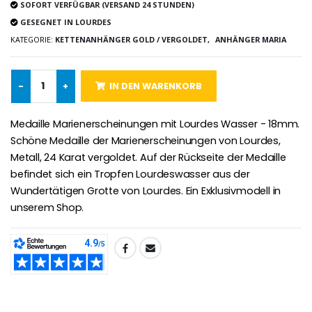
Novenenkerze an Sankt Michael Gegen das Böse
SOFORT VERFÜGBAR (VERSAND 24 STUNDEN)
€130.00
€4.95
€5.50
GESEGNET IN LOURDES
KATEGORIE:
KETTENANHÄNGER GOLD / VERGOLDET,
ANHÄNGER MARIA
-25%
Wundertätige Medaille Empfängnis Rosa 19 mm
-
+
IN DEN WARENKORB
20 Stück Novenen Kerzen Weiss
€2.50
€67.50
€90.00
Medaille Marienerscheinungen mit Lourdes Wasser - 18mm.
Schöne Medaille der Marienerscheinungen von Lourdes,
Metall, 24 Karat vergoldet. Auf der Rückseite der Medaille
befindet sich ein Tropfen Lourdeswasser aus der
Lourdes Rosenkr
Heiliges Salböl
€5.00
Wundertätigen Grotte von Lourdes. Ein Exklusivmodell in
€9.90
unserem Shop.
TEILEN:
Novenen-Kerze für eine Heilung - 17.5cm
Handbemaltes Kinderkreuz Got
€4.90
€23.00