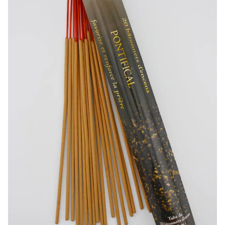
-20%
-10%