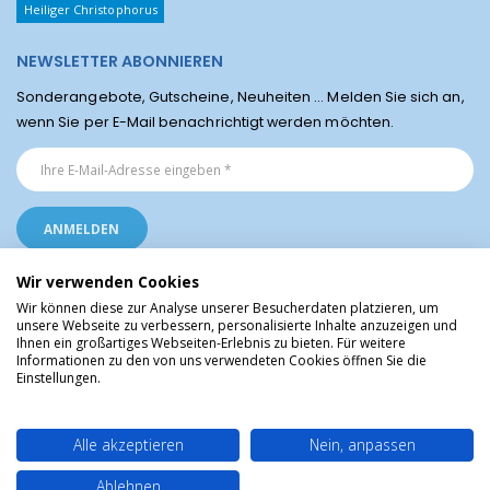
Heiliger Christophorus
NEWSLETTER ABONNIEREN
Sonderangebote, Gutscheine, Neuheiten ... Melden Sie sich an,
wenn Sie per E-Mail benachrichtigt werden möchten.
Wir verwenden Cookies
Wir können diese zur Analyse unserer Besucherdaten platzieren, um
unsere Webseite zu verbessern, personalisierte Inhalte anzuzeigen und
Ihnen ein großartiges Webseiten-Erlebnis zu bieten. Für weitere
Religiöse Artikel aus Lourdes © Christliche Geschenke und Devotionalien aus
Informationen zu den von uns verwendeten Cookies öffnen Sie die
dem Heiligtum von Lourdes, Frankreich
Einstellungen.
Alle akzeptieren
Nein, anpassen
Ablehnen