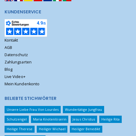
KUNDENSERVICE
Kontakt
AGB
Datenschutz
Zahlungsarten
Blog
Live Video+
Mein Kundenkonto
BELIEBTE STICHWÖRTER
Unsere Liebe Frau Von Lourdes
Wundertätige Jungfrau
Schutzengel
Maria Knotenlöserin
Jesus Christus
Heilige Rita
Heilige Therese
Heiliger Michael
Heiliger Benedikt