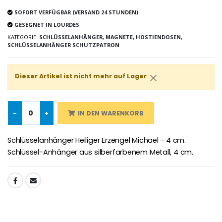
SOFORT VERFÜGBAR (VERSAND 24 STUNDEN)
GESEGNET IN LOURDES
Novenen-Kerze für eine Heilung - 17.5cm
Handbemaltes Kinderkreuz Got
€4.90
KATEGORIE:
SCHLÜSSELANHÄNGER, MAGNETE, HOSTIENDOSEN,
€23.00
SCHLÜSSELANHÄNGER SCHUTZPATRON
Dieser Artikel ist nicht mehr auf Lager
Willow Tree Engel Schut
6 Kerzen Farbe Weiss
€59.90
€6.00
-
+
IN DEN WARENKORB
Schlüsselanhänger Heiliger Erzengel Michael - 4 cm.
Schlüssel-Anhänger aus silberfarbenem Metall, 4 cm.
TEILEN: