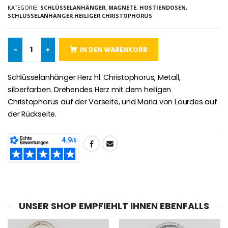
KATEGORIE:
SCHLÜSSELANHÄNGER, MAGNETE, HOSTIENDOSEN,
SCHLÜSSELANHÄNGER HEILIGER CHRISTOPHORUS
Novenen-Kerze für eine Heilung - 17.5cm
Handbemaltes Kinderkreuz Got
€4.90
€23.00
-
+
IN DEN WARENKORB
Schlüsselanhänger Herz hl. Christophorus, Metall,
silberfarben. Drehendes Herz mit dem heiligen
Willow Tree Engel Schut
6 Kerzen Farbe Weiss
€59.90
€6.00
Christophorus auf der Vorseite, und Maria von Lourdes auf
der Rückseite.
TEILEN:
UNSER SHOP EMPFIEHLT IHNEN EBENFALLS