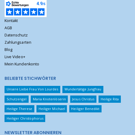
Kontakt
AGB
Datenschutz
Zahlungsarten
Blog
Live Video+
Mein Kundenkonto
BELIEBTE STICHWÖRTER
Unsere Liebe Frau Von Lourdes
Wundertätige Jungfrau
Schutzengel
Maria Knotenlöserin
Jesus Christus
Heilige Rita
Heilige Therese
Heiliger Michael
Heiliger Benedikt
Heiliger Christophorus
NEWSLETTER ABONNIEREN