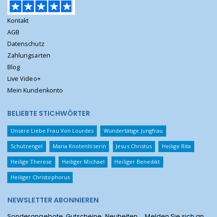
Kontakt
AGB
Datenschutz
Zahlungsarten
Blog
Live Video+
Mein Kundenkonto
BELIEBTE STICHWÖRTER
Unsere Liebe Frau Von Lourdes
Wundertätige Jungfrau
Schutzengel
Maria Knotenlöserin
Jesus Christus
Heilige Rita
Heilige Therese
Heiliger Michael
Heiliger Benedikt
Heiliger Christophorus
NEWSLETTER ABONNIEREN
Sonderangebote, Gutscheine, Neuheiten ... Melden Sie sich an,