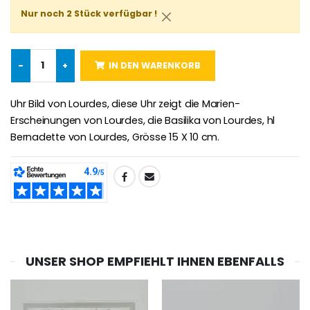
Nur noch 2 Stück verfügbar !
Willow Tree Engel Schut
6 Kerzen Farbe Weiss
-
+
IN DEN WARENKORB
€59.90
€6.00
Uhr Bild von Lourdes, diese Uhr zeigt die Marien-
Erscheinungen von Lourdes, die Basilika von Lourdes, hl
Bernadette von Lourdes, Grösse 15 X 10 cm.
TEILEN:
UNSER SHOP EMPFIEHLT IHNEN EBENFALLS