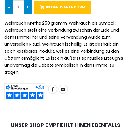
-
+
IN DEN WARENKORB
-25%
Wundertätige Medaille Empfängnis Rosa 19 mm
Weihrauch Myrrhe 250 gramm. Weihrauch als Symbol :
20 Stück Novenen Kerzen Weiss
€2.50
€67.50
Weihrauch stellt eine Verbindung zwischen der Erde und
€90.00
dem Himmel her und seine Verwendung wurde zum
universellen Ritual. Weihrauch ist heilig. Es ist deshalb ein
solch kostbares Produkt, weil es eine Verbindung zu den
Lourdes Rosenkr
Göttern ermöglicht. Es ist ein äußerst spirituelles Erzeugnis
Heiliges Salböl
€5.00
und vermag die Gebete symbolisch in den Himmel zu
€9.90
tragen.
TEILEN:
Novenen-Kerze für eine Heilung - 17.5cm
Handbemaltes Kinderkreuz Got
€4.90
€23.00
UNSER SHOP EMPFIEHLT IHNEN EBENFALLS