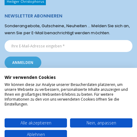
Heiliger Christophorus
NEWSLETTER ABONNIEREN
Sonderangebote, Gutscheine, Neuheiten ... Melden Sie sich an,
wenn Sie per E-Mail benachrichtigt werden möchten.
Wir verwenden Cookies
Wir können diese zur Analyse unserer Besucherdaten platzieren, um
unsere Webseite zu verbessern, personalisierte Inhalte anzuzeigen und
Ihnen ein großartiges Webseiten-Erlebnis zu bieten. Für weitere
Religiöse Artikel aus Lourdes © Christliche Geschenke und Devotionalien aus
Informationen zu den von uns verwendeten Cookies öffnen Sie die
dem Heiligtum von Lourdes, Frankreich
Einstellungen.
Alle akzeptieren
Nein, anpassen
Ablehnen