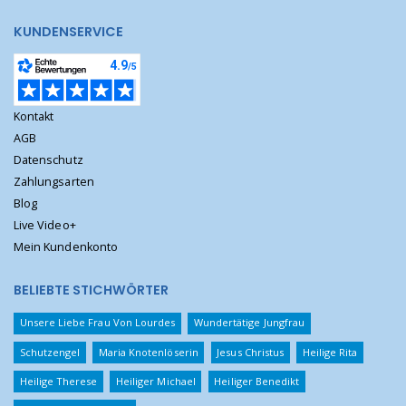
KUNDENSERVICE
Kontakt
AGB
Datenschutz
Zahlungsarten
Blog
Live Video+
Mein Kundenkonto
BELIEBTE STICHWÖRTER
Unsere Liebe Frau Von Lourdes
Wundertätige Jungfrau
Schutzengel
Maria Knotenlöserin
Jesus Christus
Heilige Rita
Heilige Therese
Heiliger Michael
Heiliger Benedikt