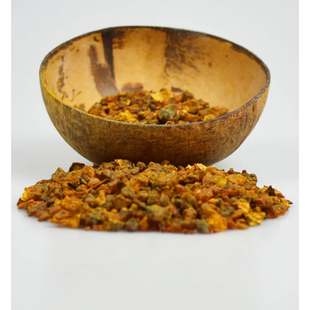
-20%
-10%