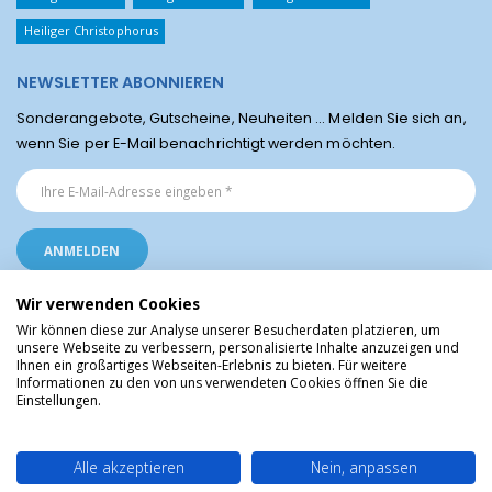
Heiliger Christophorus
NEWSLETTER ABONNIEREN
Sonderangebote, Gutscheine, Neuheiten ... Melden Sie sich an,
wenn Sie per E-Mail benachrichtigt werden möchten.
Wir verwenden Cookies
Wir können diese zur Analyse unserer Besucherdaten platzieren, um
unsere Webseite zu verbessern, personalisierte Inhalte anzuzeigen und
Ihnen ein großartiges Webseiten-Erlebnis zu bieten. Für weitere
Religiöse Artikel aus Lourdes © Christliche Geschenke und Devotionalien aus
Informationen zu den von uns verwendeten Cookies öffnen Sie die
dem Heiligtum von Lourdes, Frankreich
Einstellungen.
Alle akzeptieren
Nein, anpassen