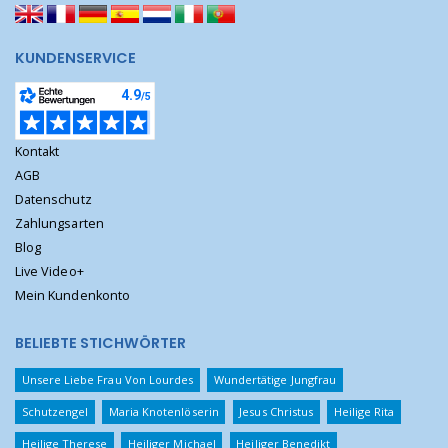
KUNDENSERVICE
Kontakt
AGB
Datenschutz
Zahlungsarten
Blog
Live Video+
Mein Kundenkonto
BELIEBTE STICHWÖRTER
Unsere Liebe Frau Von Lourdes
Wundertätige Jungfrau
Schutzengel
Maria Knotenlöserin
Jesus Christus
Heilige Rita
Heilige Therese
Heiliger Michael
Heiliger Benedikt