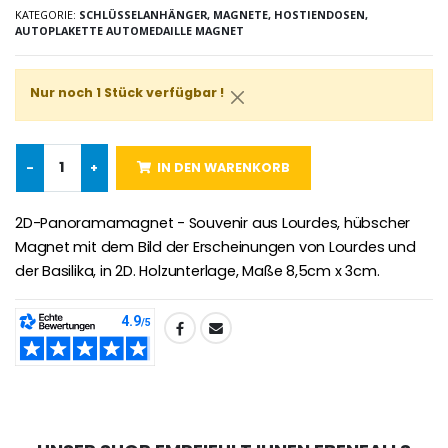
KATEGORIE:
SCHLÜSSELANHÄNGER, MAGNETE, HOSTIENDOSEN,
AUTOPLAKETTE AUTOMEDAILLE MAGNET
Novenen-Kerze für eine Heilung - 17.5cm
Handbemaltes Kinderkreuz Got
€4.90
€23.00
Nur noch 1 Stück verfügbar !
-
+
IN DEN WARENKORB
Willow Tree Engel Schut
6 Kerzen Farbe Weiss
€59.90
€6.00
2D-Panoramamagnet - Souvenir aus Lourdes, hübscher
Magnet mit dem Bild der Erscheinungen von Lourdes und
der Basilika, in 2D. Holzunterlage, Maße 8,5cm x 3cm.
TEILEN: