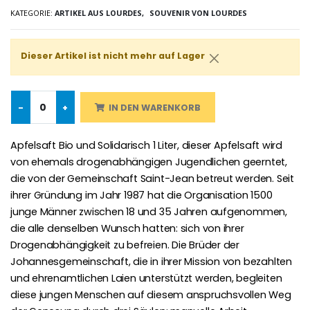
KATEGORIE:
ARTIKEL AUS LOURDES,
SOUVENIR VON LOURDES
Dieser Artikel ist nicht mehr auf Lager
Willow Tree Engel Schut
6 Kerzen Farbe Weiss
€59.90
€6.00
-
+
IN DEN WARENKORB
Apfelsaft Bio und Solidarisch 1 Liter, dieser Apfelsaft wird
von ehemals drogenabhängigen Jugendlichen geerntet,
die von der Gemeinschaft Saint-Jean betreut werden. Seit
ihrer Gründung im Jahr 1987 hat die Organisation 1500
junge Männer zwischen 18 und 35 Jahren aufgenommen,
die alle denselben Wunsch hatten: sich von ihrer
Drogenabhängigkeit zu befreien. Die Brüder der
Johannesgemeinschaft, die in ihrer Mission von bezahlten
und ehrenamtlichen Laien unterstützt werden, begleiten
diese jungen Menschen auf diesem anspruchsvollen Weg