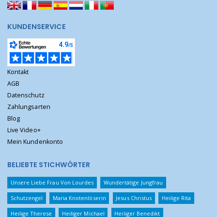
KUNDENSERVICE
Kontakt
AGB
Datenschutz
Zahlungsarten
Blog
Live Video+
Mein Kundenkonto
BELIEBTE STICHWÖRTER
Unsere Liebe Frau Von Lourdes
Wundertätige Jungfrau
Schutzengel
Maria Knotenlöserin
Jesus Christus
Heilige Rita
Heilige Therese
Heiliger Michael
Heiliger Benedikt