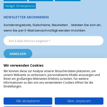
Heiliger Christophorus
NEWSLETTER ABONNIEREN
Sonderangebote, Gutscheine, Neuheiten ... Melden Sie sich an,
wenn Sie per E-Mail benachrichtigt werden möchten.
Wir verwenden Cookies
Wir können diese zur Analyse unserer Besucherdaten platzieren, um
unsere Webseite zu verbessern, personalisierte Inhalte anzuzeigen und
Ihnen ein großartiges Webseiten-Erlebnis zu bieten. Für weitere
Religiöse Artikel aus Lourdes © Christliche Geschenke und Devotionalien aus
Informationen zu den von uns verwendeten Cookies öffnen Sie die
dem Heiligtum von Lourdes, Frankreich
Einstellungen.
Alle akzeptieren
Nein, anpassen