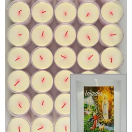
-20%
-10%