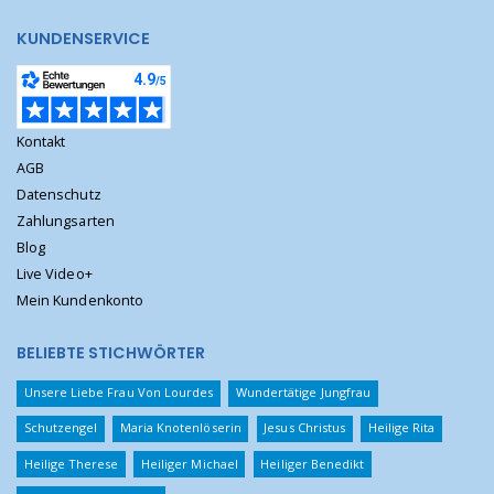
KUNDENSERVICE
Kontakt
AGB
Datenschutz
Zahlungsarten
Blog
Live Video+
Mein Kundenkonto
BELIEBTE STICHWÖRTER
Unsere Liebe Frau Von Lourdes
Wundertätige Jungfrau
Schutzengel
Maria Knotenlöserin
Jesus Christus
Heilige Rita
Heilige Therese
Heiliger Michael
Heiliger Benedikt