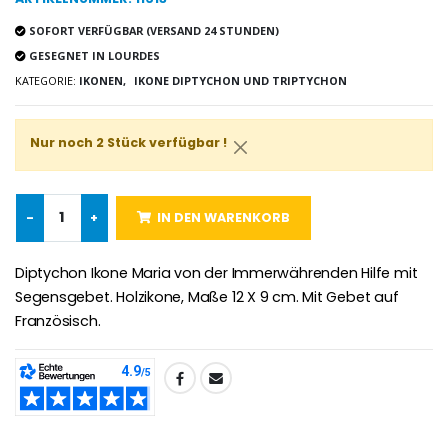
Heiliges Salböl
€5.00
€9.90
SOFORT VERFÜGBAR (VERSAND 24 STUNDEN)
GESEGNET IN LOURDES
KATEGORIE:
IKONEN,
IKONE DIPTYCHON UND TRIPTYCHON
Novenen-Kerze für eine Heilung - 17.5cm
Handbemaltes Kinderkreuz Got
€4.90
Nur noch 2 Stück verfügbar !
€23.00
-
+
IN DEN WARENKORB
Willow Tree Engel Schut
6 Kerzen Farbe Weiss
€59.90
€6.00
Diptychon Ikone Maria von der Immerwährenden Hilfe mit
Segensgebet. Holzikone, Maße 12 X 9 cm. Mit Gebet auf
Französisch.
TEILEN: