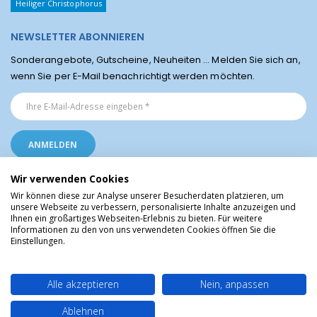
Heiliger Christophorus
NEWSLETTER ABONNIEREN
Sonderangebote, Gutscheine, Neuheiten ... Melden Sie sich an,
wenn Sie per E-Mail benachrichtigt werden möchten.
Wir verwenden Cookies
Wir können diese zur Analyse unserer Besucherdaten platzieren, um
unsere Webseite zu verbessern, personalisierte Inhalte anzuzeigen und
Ihnen ein großartiges Webseiten-Erlebnis zu bieten. Für weitere
Religiöse Artikel aus Lourdes © Christliche Geschenke und Devotionalien aus
Informationen zu den von uns verwendeten Cookies öffnen Sie die
dem Heiligtum von Lourdes, Frankreich
Einstellungen.
Alle akzeptieren
Nein, anpassen
Ablehnen