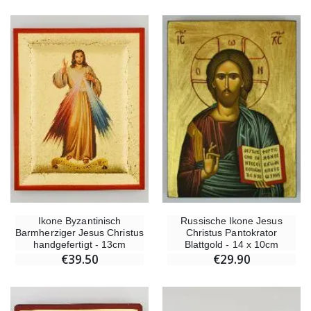
-25%
Wundertätige Medaille Empfängnis Rosa 19 mm
20 Stück Novenen
€2.50
€67.50
€90.00
Lourdes Rosenkranz Holz
Heiliges Salböl
€5.00
€9.90
Ikone Byzantinisch
Russische Ikone Jesus
Novenen-Kerze für eine
Barmherziger Jesus Christus
Christus Pantokrator
Handbemaltes Kinderkreuz Gottes Welt Vereint 14cm
€4.90
handgefertigt - 13cm
Blattgold - 14 x 10cm
€23.00
€39.50
€29.90