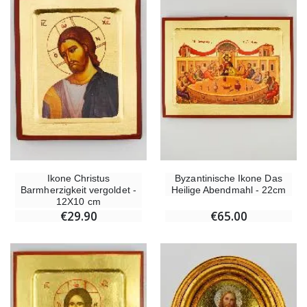
Willow Tree Engel Schutzengel (Guardian Angel) 14 cm
6 Kerzen Farbe Weiss
€59.90
€6.00
Ikone Christus
Byzantinische Ikone Das
Barmherzigkeit vergoldet -
Heilige Abendmahl - 22cm
12X10 cm
€29.90
€65.00