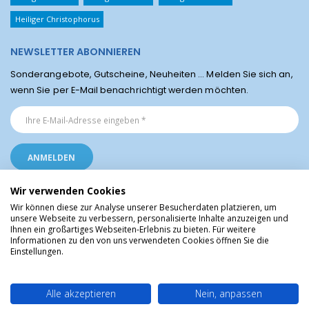
Heiliger Christophorus
NEWSLETTER ABONNIEREN
Sonderangebote, Gutscheine, Neuheiten ... Melden Sie sich an,
wenn Sie per E-Mail benachrichtigt werden möchten.
Wir verwenden Cookies
Wir können diese zur Analyse unserer Besucherdaten platzieren, um
unsere Webseite zu verbessern, personalisierte Inhalte anzuzeigen und
Ihnen ein großartiges Webseiten-Erlebnis zu bieten. Für weitere
Religiöse Artikel aus Lourdes © Christliche Geschenke und Devotionalien aus
Informationen zu den von uns verwendeten Cookies öffnen Sie die
dem Heiligtum von Lourdes, Frankreich
Einstellungen.
Alle akzeptieren
Nein, anpassen