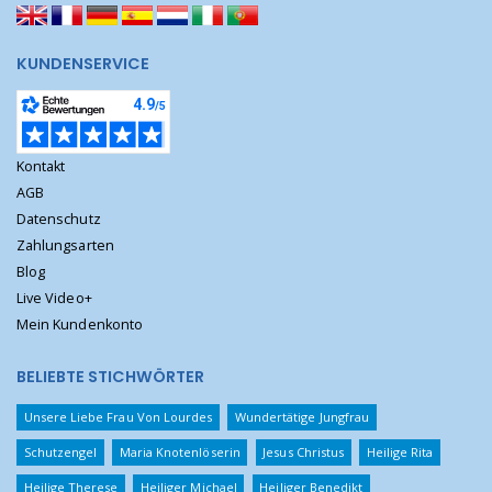
KUNDENSERVICE
Kontakt
AGB
Datenschutz
Zahlungsarten
Blog
Live Video+
Mein Kundenkonto
BELIEBTE STICHWÖRTER
Unsere Liebe Frau Von Lourdes
Wundertätige Jungfrau
Schutzengel
Maria Knotenlöserin
Jesus Christus
Heilige Rita
Heilige Therese
Heiliger Michael
Heiliger Benedikt