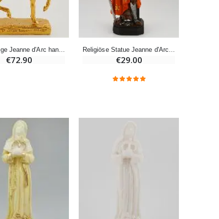
Eine Novenen-Kerze Aufstellen Lassen in Lourdes
€12.00
€15.00
Figur heilige Jeanne d'Arc handgefertigt - 18cm
Religiöse Statue Jeanne d'Arc - Johanna von Orleans - 20cm
Bonbons Pfefferminz Pastillen mit Lourdes Wasser - 130g
€72.90
€29.00
€7.90
-10%
Novenenkerze an Sankt Michael Gegen das Böse
€4.95
€5.50
-25%
20 Stück Novenen Kerzen Weiss
€67.50
€90.00