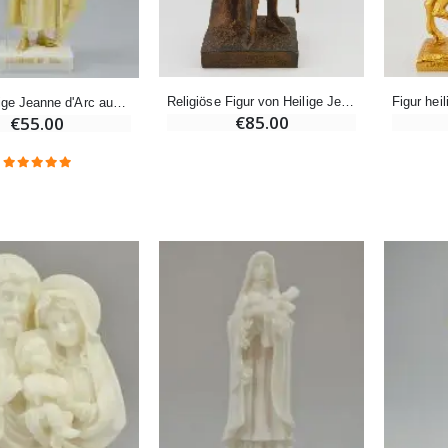
Eine Novenen-Kerze Aufstellen Lassen in Lourdes
€21.90
€12.00
€15.00
Religiöse Figur von Heilige Jeanne d'Arc - 20 cm
Figur Heilige Jeanne d'Arc aus Alabaster mit Vergoldung
Weihrauch Pontifikal 250g
Bonbons Pfefferminz Pastillen mit Lourdes Wasser - 130g
€85.00
€55.00
€12.90
€7.90
-10%
Wundertätige Medaille Empfängnis 9 Karat Gold - 10 mm
Novenenkerze an Sankt Michael Gegen das Böse
€130.00
€4.95
€5.50
-25%
Wundertätige Medaille Empfängnis Rosa 19 mm
20 Stück Novenen Kerzen Weiss
€2.50
€67.50
€90.00