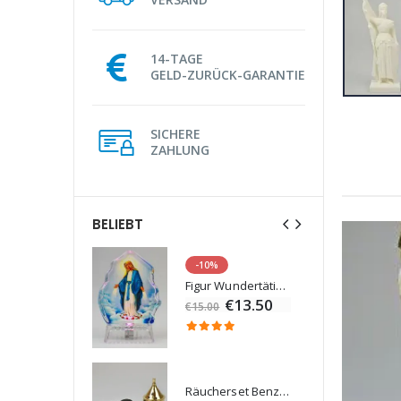
14-TAGE
GELD-ZURÜCK-GARANTIE
SICHERE
ZAHLUNG
BELIEBT
-10%
Lourdes Wasser 1 Liter
Figur Wundertätige Jungfrau Beleuchtet
€19.92
€13.50
€15.00
Räucherset Benzoe Weihrauch + Kohle + Gefäß