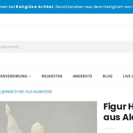
men bei
Religiöse Artikel.
Devotionalien aus dem Heiligtum von 
IGENVEREHRUNG
NEUHEITEN
ANGEBOTE
BLOG
LIVE 
GE JEANNE D'ARC AUS ALABASTER
Figur 
aus Al