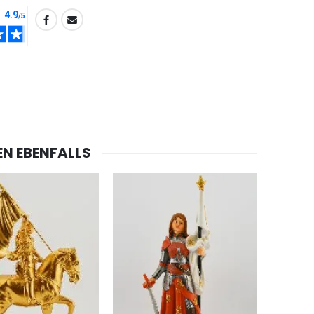
EN EBENFALLS
-20%
Lourdes Wasser 1 Liter
€19.92
€24.90
-20%