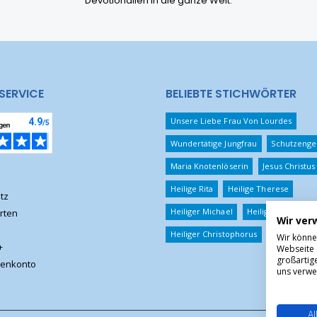
Devotionalien in die ganze Welt.
SERVICE
BELIEBTE STICHWÖRTER
Unsere Liebe Frau Von Lourdes
Wundertätige Jungfrau
Schutzenge
Maria Knotenlöserin
Jesus Christus
Heilige Rita
Heilige Therese
tz
Heiliger Michael
Heiliger Benedikt
rten
Wir ver
Heiliger Christophorus
Wir könne
+
Webseite 
großartig
enkonto
uns verwe
Al