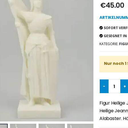
€45.00
ARTIKELNUMME
SOFORT VERF
GESEGNET IN
KATEGORIE:
FIGU
Nur noch 1
-
+
Figur Heilige
Heilige Jean
Alabaster. Hö