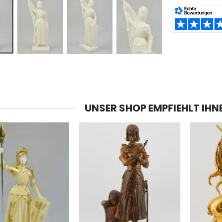
TEILEN:
UNSER SHOP EMPFIEHLT IHN
-20%
-10%
Lourdes Wasser 1 Liter
Figur Wundertätige Jungfrau Beleuchtet
€19.92
€13.50
€24.90
€15.00
-20%
Räucherset Benzoe Weihrauch + Kohle + Gefäß