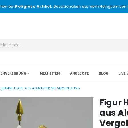
men bei
Religiöse Artikel.
Devotionalien aus dem Heiligtum von 
IGENVEREHRUNG
NEUHEITEN
ANGEBOTE
BLOG
LIVE 
GE JEANNE D'ARC AUS ALABASTER MIT VERGOLDUNG
Figur 
aus Al
Vergo