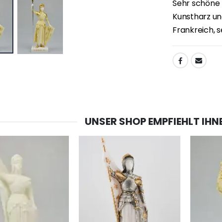
Sehr schöne 
Kunstharz un
Frankreich, s
TEILEN:
UNSER SHOP EMPFIEHLT IHN
-20%
-10%
Lourdes Wasser 1 Liter
Figur Wundertätige Jungfrau Beleuchtet
€19.92
€13.50
€24.90
€15.00
-20%
Räucherset Benzoe Weihrauch + Kohle + Gefäß