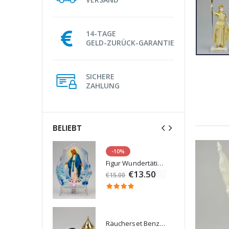
14-TAGE
GELD-ZURÜCK-GARANTIE
SICHERE
ZAHLUNG
BELIEBT
-10%
Lourdes Wasser 1 Liter
Figur Wundertätige Jungfrau Beleuchtet
€19.92
€13.50
€15.00
Räucherset Benzoe Weihrauch + Kohle + Gefäß