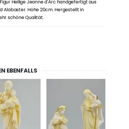
Figur Heilige Jeanne d'Arc handgefertigt aus
d Alabaster. Höhe 20cm. Hergestellt in
ehr schöne Qualität.
EN EBENFALLS
-20%
Lourdes Wasser 1 Liter
€19.92
€24.90
-20%