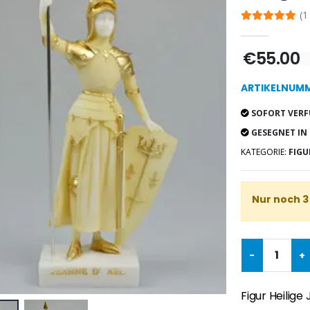
(1
€55.00
ARTIKELNUMME
SOFORT VERF
GESEGNET IN
KATEGORIE:
FIGU
Nur noch 3
-
+
Figur Heilige