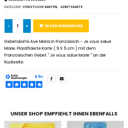
KATEGORIE:
CHRISTLICHE KARTEN,
GEBETSKARTE
Novenen-Kerze für eine Heilung - 17.5cm
Handbemaltes Kinderkreuz Got
€4.90
€23.00
-
+
IN DEN WARENKORB
Gebetskarte Ave Maria in Französisch - Je vous salue
Willow Tree Engel Schut
6 Kerzen Farbe Weiss
Marie. Plastifizierte Karte ( 9 X 5 cm ) mit dem
€59.90
€6.00
Französischen Gebet " Je vous salue Marie " an der
Rückseite.
TEILEN:
UNSER SHOP EMPFIEHLT IHNEN EBENFALLS