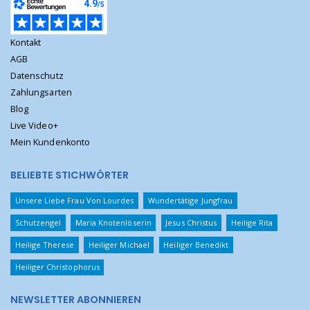
Kontakt
AGB
Datenschutz
Zahlungsarten
Blog
Live Video+
Mein Kundenkonto
BELIEBTE STICHWÖRTER
Unsere Liebe Frau Von Lourdes
Wundertätige Jungfrau
Schutzengel
Maria Knotenlöserin
Jesus Christus
Heilige Rita
Heilige Therese
Heiliger Michael
Heiliger Benedikt
Heiliger Christophorus
NEWSLETTER ABONNIEREN