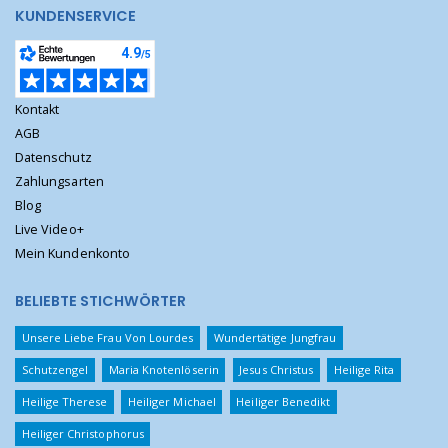
KUNDENSERVICE
Kontakt
AGB
Datenschutz
Zahlungsarten
Blog
Live Video+
Mein Kundenkonto
BELIEBTE STICHWÖRTER
Unsere Liebe Frau Von Lourdes
Wundertätige Jungfrau
Schutzengel
Maria Knotenlöserin
Jesus Christus
Heilige Rita
Heilige Therese
Heiliger Michael
Heiliger Benedikt
Heiliger Christophorus