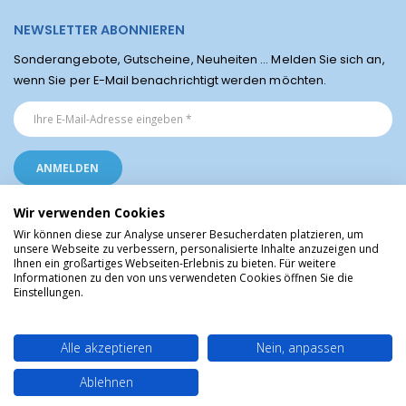
NEWSLETTER ABONNIEREN
Sonderangebote, Gutscheine, Neuheiten ... Melden Sie sich an,
wenn Sie per E-Mail benachrichtigt werden möchten.
Wir verwenden Cookies
Wir können diese zur Analyse unserer Besucherdaten platzieren, um
unsere Webseite zu verbessern, personalisierte Inhalte anzuzeigen und
Ihnen ein großartiges Webseiten-Erlebnis zu bieten. Für weitere
Religiöse Artikel aus Lourdes © Christliche Geschenke und Devotionalien aus
Informationen zu den von uns verwendeten Cookies öffnen Sie die
dem Heiligtum von Lourdes, Frankreich
Einstellungen.
Alle akzeptieren
Nein, anpassen
Ablehnen