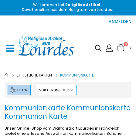
Willkommen bei
Religiöse Artikel.
Devotionalien aus dem Heiligtum von Lourdes.
ANMELDEN
0
CHRISTLICHE KARTEN
KOMMUNIONKARTE
FILTER
Kommunionkarte Kommunionskarte
-10%
-20%
Kommunion Karte
Figur Wundertätige Jungfrau Beleuchtet
Lourdes Wa
€13.50
€19.92
€15.00
€24.90
Unser Online-Shop vom Wallfahrtsort Lourdes in Frankreich
bietet eine erlesene Auswahl an Kommunionkarten. Schöne