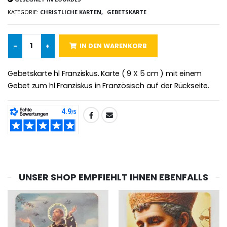
KATEGORIE:
CHRISTLICHE KARTEN,
GEBETSKARTE
Novenen-Kerze für eine Heilung - 17.5cm
Handbemaltes Kinderkreuz Got
€4.90
€23.00
-
+
IN DEN WARENKORB
Gebetskarte hl Franziskus. Karte ( 9 X 5 cm ) mit einem
Willow Tree Engel Schut
6 Kerzen Farbe Weiss
Gebet zum hl Franziskus in Französisch auf der Rückseite.
€59.90
€6.00
TEILEN:
UNSER SHOP EMPFIEHLT IHNEN EBENFALLS