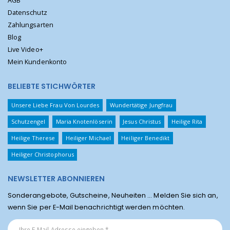
AGB
Datenschutz
Zahlungsarten
Blog
Live Video+
Mein Kundenkonto
BELIEBTE STICHWÖRTER
Unsere Liebe Frau Von Lourdes
Wundertätige Jungfrau
Schutzengel
Maria Knotenlöserin
Jesus Christus
Heilige Rita
Heilige Therese
Heiliger Michael
Heiliger Benedikt
Heiliger Christophorus
NEWSLETTER ABONNIEREN
Sonderangebote, Gutscheine, Neuheiten ... Melden Sie sich an,
wenn Sie per E-Mail benachrichtigt werden möchten.