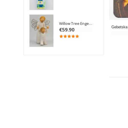
Willow Tree Engel Schutzengel (Guardian Angel) 14 cm
6 Kerzen Farbe Weiss
€59.90