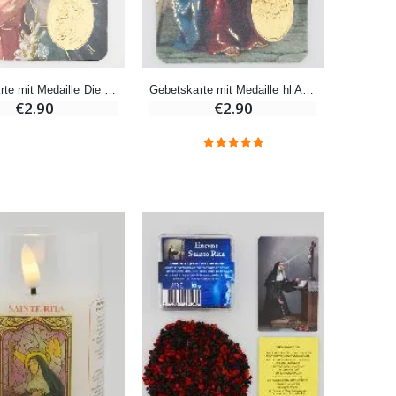
-10%
Novenenkerze an Sankt Michael Gegen das Böse
€4.95
€5.50
Gebetskarte mit Medaille Die Heilige Familie (in Französisch)
Gebetskarte mit Medaille hl Anna (in Französisch)
€2.90
€2.90
-25%
20 Stück Novenen Kerzen Weiss
€67.50
€90.00
Heiliges Salböl
€9.90
Novenen-Kerze für eine Heilung - 17.5cm
€4.90