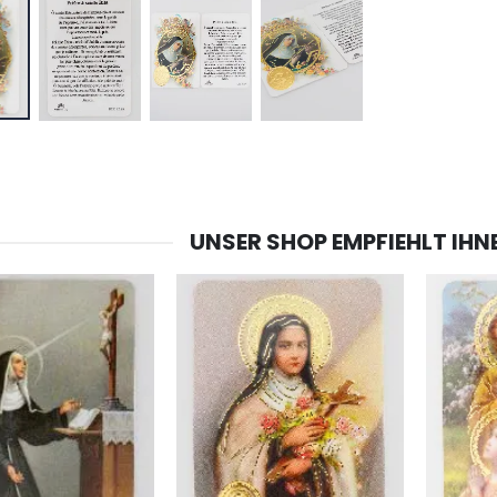
-20%
-10%
Lourdes Wasser 1 Liter
Figur Wundertätige Jungfrau Beleuchtet
€19.92
€13.50
€24.90
€15.00
-20%
Räucherset Benzoe Weihrauch + Kohle + Gefäß
Eine Novenen-Kerze Aufstellen Lassen in Lourdes
UNSER SHOP EMPFIEHLT IHN
€21.90
€12.00
€15.00
Weihrauch Pontifikal 250g
Bonbons Pfefferminz Pastillen mit Lourdes Wasser - 130g
€12.90
€7.90