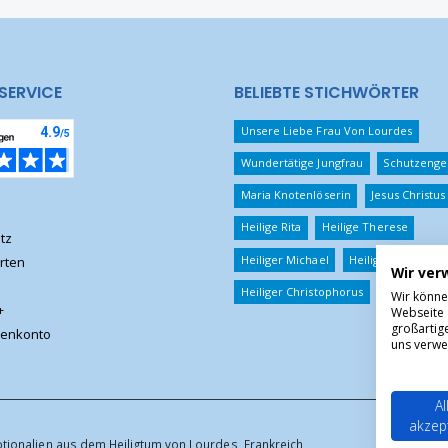
SERVICE
BELIEBTE STICHWÖRTER
Unsere Liebe Frau Von Lourdes
Wundertätige Jungfrau
Schutzenge
Maria Knotenlöserin
Jesus Christus
Heilige Rita
Heilige Therese
tz
Heiliger Michael
Heiliger Benedikt
rten
Wir ver
Heiliger Christophorus
Wir könne
+
Webseite 
großartig
enkonto
uns verwe
Al
akzep
otionalien aus dem Heiligtum von Lourdes, Frankreich