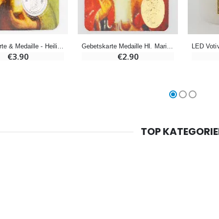
Willow Tree Engel Schutzengel (Guardian Angel) 14 cm
6 Kerzen Farbe Weiss
Gebetskarte & Medaille - Heilige Maria Magdalena
Gebetskarte Medaille Hl. Maria Magdalena
€59.90
€6.00
€3.90
€2.90
TOP KATEGORI