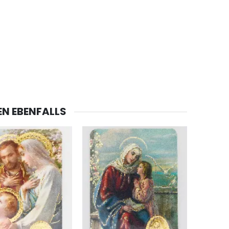
-20%
Lourdes Wasser 1 Liter
€19.92
€24.90
-20%
Eine Novenen-Kerze Aufstellen Lassen in Lourdes
EN EBENFALLS
€12.00
€15.00
Bonbons Pfefferminz Pastillen mit Lourdes Wasser - 130g
€7.90