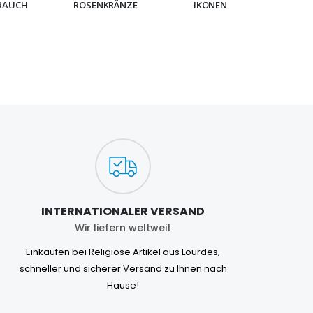
RAUCH
ROSENKRÄNZE
IKONEN
ARMB
INTERNATIONALER VERSAND
Wir liefern weltweit
Einkaufen bei Religiöse Artikel aus Lourdes,
schneller und sicherer Versand zu Ihnen nach
Hause!