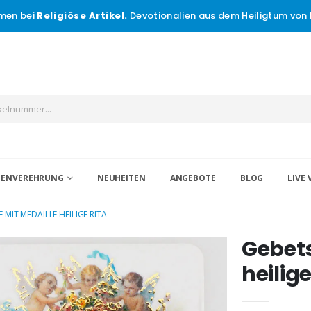
men bei
Religiöse Artikel.
Devotionalien aus dem Heiligtum von 
IGENVEREHRUNG
NEUHEITEN
ANGEBOTE
BLOG
LIVE 
 MIT MEDAILLE HEILIGE RITA
Gebets
heilige