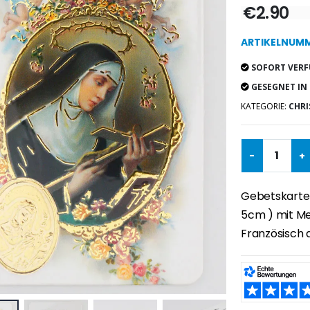
€2.90
ARTIKELNUMM
SOFORT VERF
GESEGNET IN
KATEGORIE:
CHRI
-
+
Gebetskarte mi
5cm ) mit Med
Französisch a
TEILEN: