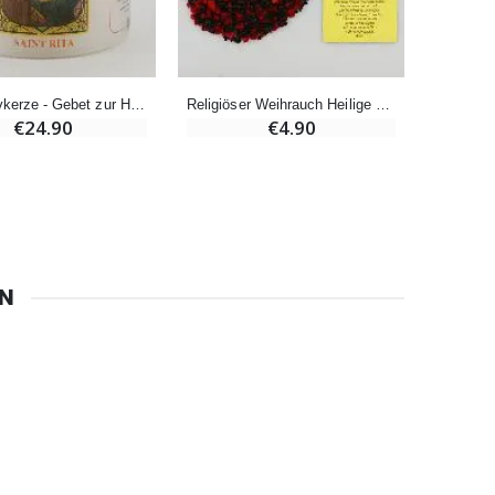
6 Kerzen Farbe Weiss
LED Votivkerze - Gebet zur Heiligen Rita
Religiöser Weihrauch Heilige Rita und Gebet
€6.00
€24.90
€4.90
EN