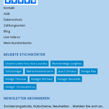
Kontakt
AGB
Datenschutz
Zahlungsarten
Blog
Live Video+
Mein Kundenkonto
BELIEBTE STICHWÖRTER
Unsere Liebe Frau Von Lourdes
Wundertätige Jungfrau
Schutzengel
Maria Knotenlöserin
Jesus Christus
Heilige Rita
Heilige Therese
Heiliger Michael
Heiliger Benedikt
Heiliger Christophorus
NEWSLETTER ABONNIEREN
Sonderangebote, Gutscheine, Neuheiten ... Melden Sie sich an,