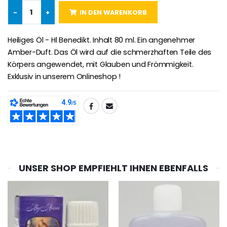
€4.90
€23.00
-
+
IN DEN WARENKORB
Heiliges Öl - Hl Benedikt. Inhalt 80 ml. Ein angenehmer
Amber-Duft. Das Öl wird auf die schmerzhaften Teile des
Willow Tree Engel Schut
6 Kerzen Farbe Weiss
Körpers angewendet, mit Glauben und Frömmigkeit.
€59.90
€6.00
Exklusiv in unserem Onlineshop !
TEILEN:
UNSER SHOP EMPFIEHLT IHNEN EBENFALLS