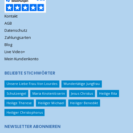
Kontakt
AGB
Datenschutz
Zahlungsarten
Blog
Live Video+
Mein Kundenkonto
BELIEBTE STICHWÖRTER
Unsere Liebe Frau Von Lourdes
Wundertätige Jungfrau
Schutzengel
Maria Knotenlöserin
Jesus Christus
Heilige Rita
Heilige Therese
Heiliger Michael
Heiliger Benedikt
Heiliger Christophorus
NEWSLETTER ABONNIEREN