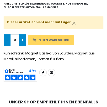
KATEGORIE:
SCHLÜSSELANHÄNGER, MAGNETE, HOSTIENDOSEN,
AUTOPLAKETTE AUTOMEDAILLE MAGNET
Novenen-Kerze für eine Heilung - 17.5cm
Handbemaltes Kinderkreuz Got
€4.90
€23.00
Dieser Artikel ist nicht mehr auf Lager
-
+
IN DEN WARENKORB
Willow Tree Engel Schut
6 Kerzen Farbe Weiss
€59.90
€6.00
Kühlschrank-Magnet Basilika von Lourdes. Magnet aus
Metall, silberfarben, Format 6 X 6cm.
TEILEN:
UNSER SHOP EMPFIEHLT IHNEN EBENFALLS