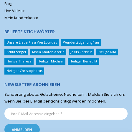
Blog
Live Video+
Mein Kundenkonto
BELIEBTE STICHWÖRTER
Unsere Liebe Frau Von Lourdes
Wundertätige Jungfrau
Schutzengel
Maria Knotenlöserin
Jesus Christus
Heilige Rita
Heilige Therese
Heiliger Michael
Heiliger Benedikt
Heiliger Christophorus
NEWSLETTER ABONNIEREN
Sonderangebote, Gutscheine, Neuheiten ... Melden Sie sich an,
wenn Sie per E-Mail benachrichtigt werden möchten.