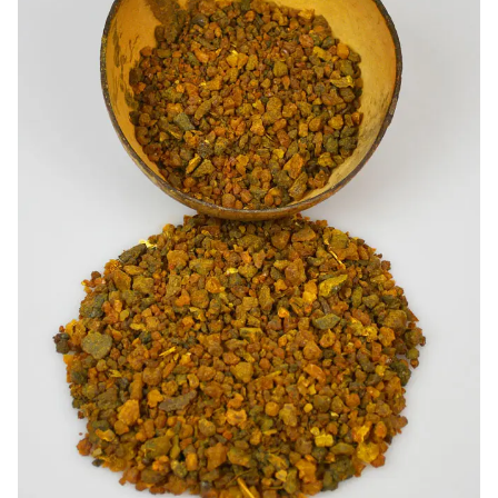
-20%
-10%