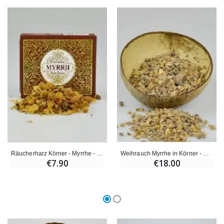
Willow Tree Engel Schut
6 Kerzen Farbe Weiss
€59.90
€6.00
Weihrauch Myrrhe in Körner - Premium Spitzenqualität - 100 g
Räucherharz Körner - Myrrhe - Goloka
€18.00
€7.90