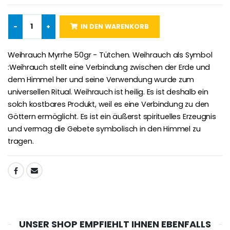
-
+
IN DEN WARENKORB
-25%
Wundertätige Medaille Empfängnis Rosa 19 mm
20 Stück Novenen Kerzen Weiss
€2.50
€67.50
€90.00
Weihrauch Myrrhe 50gr - Tütchen. Weihrauch als Symbol
:Weihrauch stellt eine Verbindung zwischen der Erde und
dem Himmel her und seine Verwendung wurde zum
universellen Ritual. Weihrauch ist heilig. Es ist deshalb ein
Lourdes Rosenkr
solch kostbares Produkt, weil es eine Verbindung zu den
Heiliges Salböl
€5.00
Göttern ermöglicht. Es ist ein äußerst spirituelles Erzeugnis
€9.90
und vermag die Gebete symbolisch in den Himmel zu
tragen.
Novenen-Kerze für eine Heilung - 17.5cm
TEILEN:
Handbemaltes Kinderkreuz Got
€4.90
€23.00
UNSER SHOP EMPFIEHLT IHNEN EBENFALLS