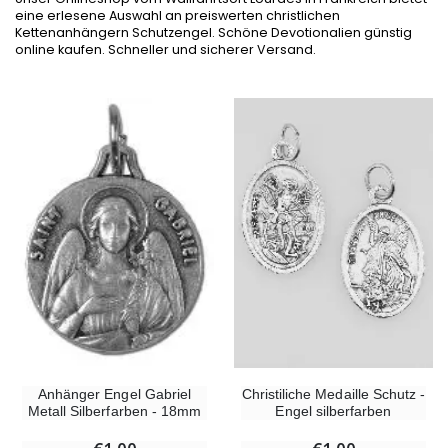
eine erlesene Auswahl an preiswerten christlichen
Kettenanhängern Schutzengel. Schöne Devotionalien günstig
online kaufen. Schneller und sicherer Versand.
-10%
-20%
Figur Wundertätige Jungfrau Beleuchtet
Lourdes Wa
€13.50
€19.92
€15.00
€24.90
Christiliche Medaille Schutz -
Anhänger Engel Gabriel
Engel silberfarben
Metall Silberfarben - 18mm
-20%
Räucherset Benzoe Weihrauch + Kohle + Gefäß
Eine Novenen-Kerze Au
€21.90