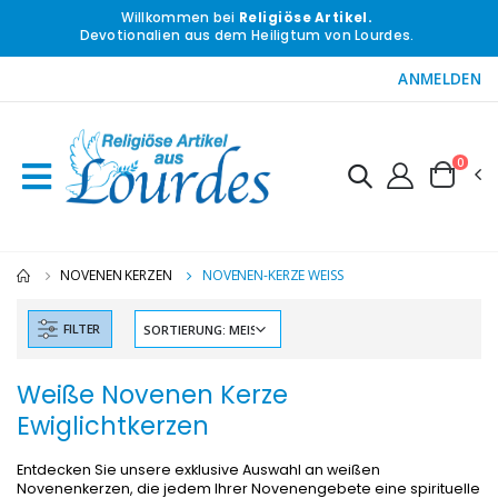
Willkommen bei
Religiöse Artikel.
Devotionalien aus dem Heiligtum von Lourdes.
ANMELDEN
0
NOVENEN KERZEN
NOVENEN-KERZE WEISS
-10%
-20%
FILTER
Figur Wundertätige Jungfrau Beleuchtet
Lourdes Wa
€13.50
€19.92
€15.00
€24.90
Weiße Novenen Kerze
Ewiglichtkerzen
-20%
Räucherset Benzoe Weihrauch + Kohle + Gefäß
Entdecken Sie unsere exklusive Auswahl an weißen
Eine Novenen-Kerze Au
€21.90
Novenenkerzen, die jedem Ihrer Novenengebete eine spirituelle