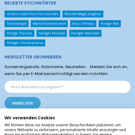
BELIEBTE STICHWÖRTER
Unsere Liebe Frau Von Lourdes
Wundertätige Jungfrau
Schutzengel
Maria Knotenlöserin
Jesus Christus
Heilige Rita
Heilige Therese
Heiliger Michael
Heiliger Benedikt
Heiliger Christophorus
NEWSLETTER ABONNIEREN
Sonderangebote, Gutscheine, Neuheiten ... Melden Sie sich an,
wenn Sie per E-Mail benachrichtigt werden möchten.
Wir verwenden Cookies
Wir können diese zur Analyse unserer Besucherdaten platzieren, um
unsere Webseite zu verbessern, personalisierte Inhalte anzuzeigen und
Ihnen ein großartiges Webseiten-Erlebnis zu bieten. Für weitere
Religiöse Artikel aus Lourdes © Christliche Geschenke und Devotionalien aus