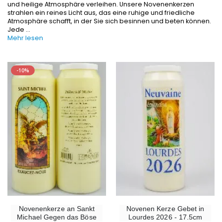
€12.00
€15.00
und heilige Atmosphäre verleihen. Unsere Novenenkerzen
strahlen ein reines Licht aus, das eine ruhige und friedliche
Atmosphäre schafft, in der Sie sich besinnen und beten können.
Jede
...
Mehr lesen
Weihrauch Pontifikal 250g
Bonbons Pfefferminz Pastillen m
€12.90
€7.90
-10%
-10%
Wundertätige Medaille Empfängnis 9 Karat Gold - 10 mm
Novenenkerze an Sankt Michael Gegen
€130.00
€4.95
€5.50
-25%
Wundertätige Medaille Empfängnis Rosa 19 mm
20 Stück Novenen
€2.50
€67.50
€90.00
Novenenkerze an Sankt
Novenen Kerze Gebet in
Michael Gegen das Böse
Lourdes 2026 - 17.5cm