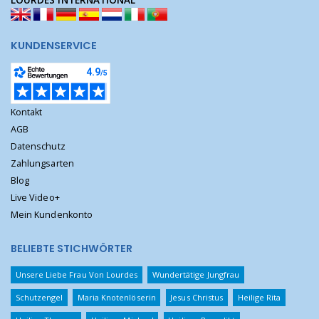
KUNDENSERVICE
Kontakt
AGB
Datenschutz
Zahlungsarten
Blog
Live Video+
Mein Kundenkonto
BELIEBTE STICHWÖRTER
Unsere Liebe Frau Von Lourdes
Wundertätige Jungfrau
Schutzengel
Maria Knotenlöserin
Jesus Christus
Heilige Rita