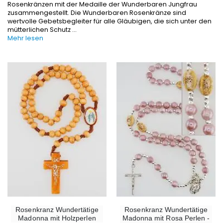
Rosenkränzen mit der Medaille der Wunderbaren Jungfrau
zusammengestellt. Die Wunderbaren Rosenkränze sind
wertvolle Gebetsbegleiter für alle Gläubigen, die sich unter den
mütterlichen Schutz
...
Mehr lesen
-10%
-20%
Figur Wundertätige Jungfrau Beleuchtet
Lourdes Wa
€13.50
€19.92
€15.00
€24.90
-20%
Räucherset Benzoe Weihrauch + Kohle + Gefäß
Eine Novenen-Kerze Au
€21.90
€12.00
€15.00
Rosenkranz Wundertätige
Rosenkranz Wundertätige
Madonna mit Holzperlen
Madonna mit Rosa Perlen -