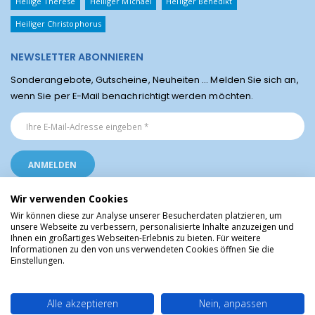
Heilige Therese
Heiliger Michael
Heiliger Benedikt
Heiliger Christophorus
NEWSLETTER ABONNIEREN
Sonderangebote, Gutscheine, Neuheiten ... Melden Sie sich an,
wenn Sie per E-Mail benachrichtigt werden möchten.
Wir verwenden Cookies
Wir können diese zur Analyse unserer Besucherdaten platzieren, um
unsere Webseite zu verbessern, personalisierte Inhalte anzuzeigen und
Ihnen ein großartiges Webseiten-Erlebnis zu bieten. Für weitere
Religiöse Artikel aus Lourdes © Christliche Geschenke und Devotionalien aus
Informationen zu den von uns verwendeten Cookies öffnen Sie die
dem Heiligtum von Lourdes, Frankreich
Einstellungen.
Alle akzeptieren
Nein, anpassen