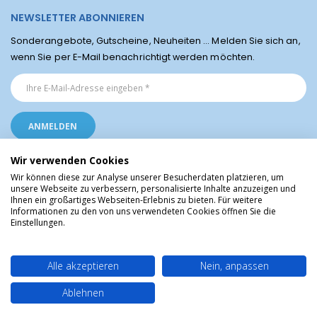
NEWSLETTER ABONNIEREN
Sonderangebote, Gutscheine, Neuheiten ... Melden Sie sich an,
wenn Sie per E-Mail benachrichtigt werden möchten.
Wir verwenden Cookies
Wir können diese zur Analyse unserer Besucherdaten platzieren, um
unsere Webseite zu verbessern, personalisierte Inhalte anzuzeigen und
Ihnen ein großartiges Webseiten-Erlebnis zu bieten. Für weitere
Religiöse Artikel aus Lourdes © Christliche Geschenke und Devotionalien aus
Informationen zu den von uns verwendeten Cookies öffnen Sie die
dem Heiligtum von Lourdes, Frankreich
Einstellungen.
Alle akzeptieren
Nein, anpassen
Ablehnen