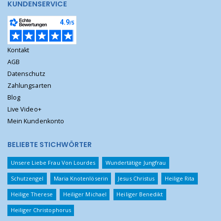
KUNDENSERVICE
Kontakt
AGB
Datenschutz
Zahlungsarten
Blog
Live Video+
Mein Kundenkonto
BELIEBTE STICHWÖRTER
Unsere Liebe Frau Von Lourdes
Wundertätige Jungfrau
Schutzengel
Maria Knotenlöserin
Jesus Christus
Heilige Rita
Heilige Therese
Heiliger Michael
Heiliger Benedikt
Heiliger Christophorus