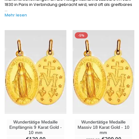
1830 in Paris in Verbindung gebracht wird, wird oft als greifbares
Figur Wundertätige Jungfrau Beleuchtet
Lourdes Wa
...
€13.50
€19.92
€15.00
€24.90
Mehr lesen
-5%
-20%
Räucherset Benzoe Weihrauch + Kohle + Gefäß
Eine Novenen-Kerze Au
€21.90
€12.00
€15.00
Weihrauch Pontifikal 250g
Bonbons Pfefferminz Pastillen m
€12.90
€7.90
-10%
Wundertätige Medaille Empfängnis 9 Karat Gold - 10 mm
Wundertätige Medaille
Wundertätige Medaille
Novenenkerze an Sankt Michael Gegen
€130.00
Empfängnis 9 Karat Gold -
Massiv 18 Karat Gold - 10
€4.95
€5.50
10 mm
mm