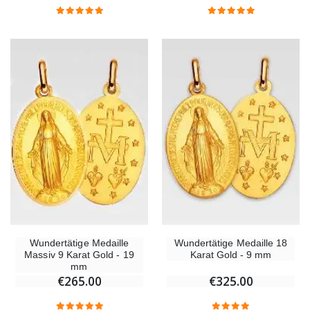
Willow Tree Engel Schutzengel (Guardian Angel) 14 cm
6 Kerzen Farbe Weiss
€59.90
€6.00
Wundertätige Medaille
Wundertätige Medaille 18
Massiv 9 Karat Gold - 19
Karat Gold - 9 mm
mm
€265.00
€325.00