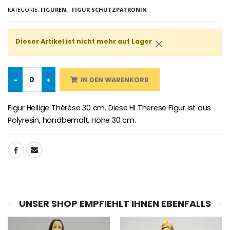
KATEGORIE:
FIGUREN,
FIGUR SCHUTZPATRONIN
-25%
Wundertätige Medaille Empfängnis Rosa 19 mm
20 Stück Novenen Kerzen Weiss
€2.50
Dieser Artikel ist nicht mehr auf Lager
€67.50
€90.00
-
+
IN DEN WARENKORB
Lourdes Rosenkr
Heiliges Salböl
€5.00
Figur Heilige Thérèse 30 cm. Diese Hl Therese Figur ist aus
€9.90
Polyresin, handbemalt, Höhe 30 cm.
TEILEN:
Novenen-Kerze für eine Heilung - 17.5cm
Handbemaltes Kinderkreuz Got
€4.90
€23.00
UNSER SHOP EMPFIEHLT IHNEN EBENFALLS
Willow Tree Engel Schut
6 Kerzen Farbe Weiss