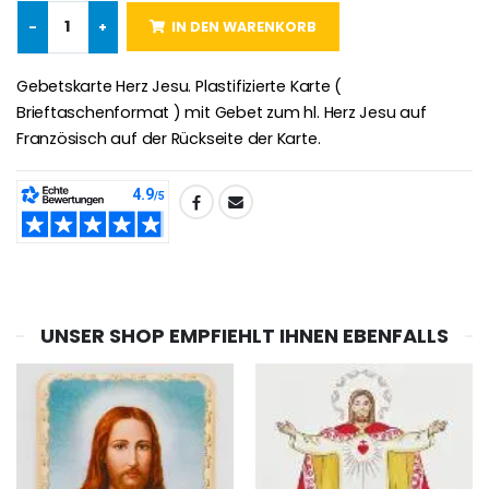
-
+
IN DEN WARENKORB
Novenen-Kerze für eine Heilung - 17.5cm
Handbemaltes Kinderkreuz Got
€4.90
€23.00
Gebetskarte Herz Jesu. Plastifizierte Karte (
Brieftaschenformat ) mit Gebet zum hl. Herz Jesu auf
Französisch auf der Rückseite der Karte.
Willow Tree Engel Schut
6 Kerzen Farbe Weiss
€59.90
€6.00
TEILEN:
UNSER SHOP EMPFIEHLT IHNEN EBENFALLS