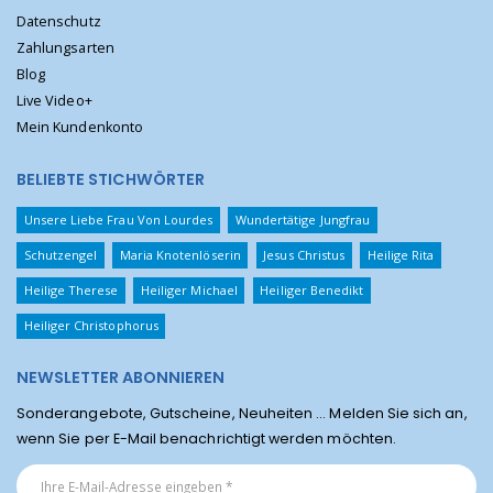
Datenschutz
Zahlungsarten
Blog
Live Video+
Mein Kundenkonto
BELIEBTE STICHWÖRTER
Unsere Liebe Frau Von Lourdes
Wundertätige Jungfrau
Schutzengel
Maria Knotenlöserin
Jesus Christus
Heilige Rita
Heilige Therese
Heiliger Michael
Heiliger Benedikt
Heiliger Christophorus
NEWSLETTER ABONNIEREN
Sonderangebote, Gutscheine, Neuheiten ... Melden Sie sich an,
wenn Sie per E-Mail benachrichtigt werden möchten.