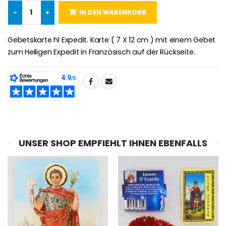
-
+
IN DEN WARENKORB
Novenen-Kerze für eine Heilung - 17.5cm
Handbemaltes Kinderkreuz Got
€4.90
€23.00
Gebetskarte hl Expedit. Karte ( 7 X 12 cm ) mit einem Gebet
zum Heiligen Expedit in Französisch auf der Rückseite.
Willow Tree Engel Schut
6 Kerzen Farbe Weiss
TEILEN:
€59.90
€6.00
UNSER SHOP EMPFIEHLT IHNEN EBENFALLS