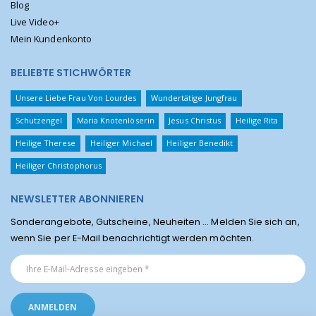
Blog
Live Video+
Mein Kundenkonto
BELIEBTE STICHWÖRTER
Unsere Liebe Frau Von Lourdes
Wundertätige Jungfrau
Schutzengel
Maria Knotenlöserin
Jesus Christus
Heilige Rita
Heilige Therese
Heiliger Michael
Heiliger Benedikt
Heiliger Christophorus
NEWSLETTER ABONNIEREN
Sonderangebote, Gutscheine, Neuheiten ... Melden Sie sich an,
wenn Sie per E-Mail benachrichtigt werden möchten.