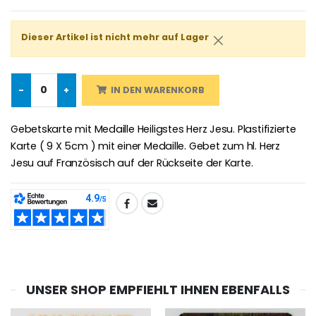
Novenen-Kerze für eine Heilung - 17.5cm
Handbemaltes Kinderkreuz Got
€4.90
Dieser Artikel ist nicht mehr auf Lager
€23.00
-
+
IN DEN WARENKORB
Willow Tree Engel Schut
6 Kerzen Farbe Weiss
€59.90
€6.00
Gebetskarte mit Medaille Heiligstes Herz Jesu. Plastifizierte
Karte ( 9 X 5cm ) mit einer Medaille. Gebet zum hl. Herz
Jesu auf Französisch auf der Rückseite der Karte.
TEILEN:
UNSER SHOP EMPFIEHLT IHNEN EBENFALLS