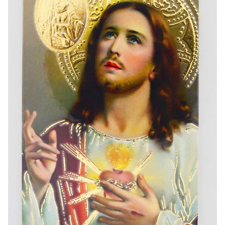
-20%
-10%
Lourdes Wasser 1 Liter
Figur Wundertätige Jungfr
€19.92
€13.50
€24.90
€15.00
-20%
Räucherset Benzoe W
Eine Novenen-Kerze Aufstellen Lassen in Lourdes
€21.90
€12.00
€15.00
Weihrauch Pontifika
Bonbons Pfefferminz Pastillen mit Lourdes Wasser - 130g
€12.90
€7.90