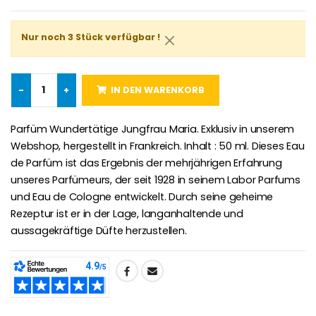
€4.90
€23.00
Nur noch 3 Stück verfügbar !
Willow Tree Engel Schut
6 Kerzen Farbe Weiss
-
+
IN DEN WARENKORB
€59.90
€6.00
Parfüm Wundertätige Jungfrau Maria. Exklusiv in unserem
Webshop, hergestellt in Frankreich. Inhalt : 50 ml. Dieses Eau
de Parfüm ist das Ergebnis der mehrjährigen Erfahrung
unseres Parfümeurs, der seit 1928 in seinem Labor Parfums
und Eau de Cologne entwickelt. Durch seine geheime
Rezeptur ist er in der Lage, langanhaltende und
aussagekräftige Düfte herzustellen.
TEILEN: