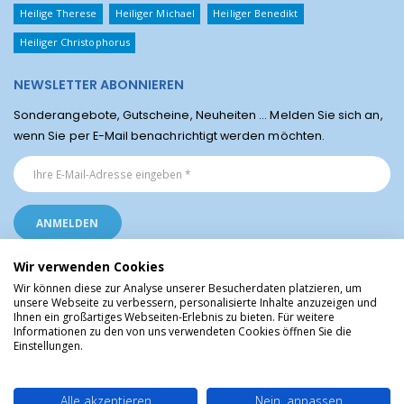
Heilige Therese
Heiliger Michael
Heiliger Benedikt
Heiliger Christophorus
NEWSLETTER ABONNIEREN
Sonderangebote, Gutscheine, Neuheiten ... Melden Sie sich an,
wenn Sie per E-Mail benachrichtigt werden möchten.
Wir verwenden Cookies
Wir können diese zur Analyse unserer Besucherdaten platzieren, um
unsere Webseite zu verbessern, personalisierte Inhalte anzuzeigen und
Ihnen ein großartiges Webseiten-Erlebnis zu bieten. Für weitere
Religiöse Artikel aus Lourdes © Christliche Geschenke und Devotionalien aus
Informationen zu den von uns verwendeten Cookies öffnen Sie die
dem Heiligtum von Lourdes, Frankreich
Einstellungen.
Alle akzeptieren
Nein, anpassen