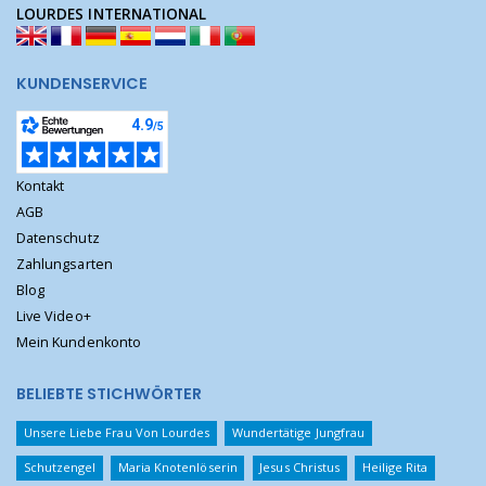
LOURDES INTERNATIONAL
KUNDENSERVICE
Kontakt
AGB
Datenschutz
Zahlungsarten
Blog
Live Video+
Mein Kundenkonto
BELIEBTE STICHWÖRTER
Unsere Liebe Frau Von Lourdes
Wundertätige Jungfrau
Schutzengel
Maria Knotenlöserin
Jesus Christus
Heilige Rita