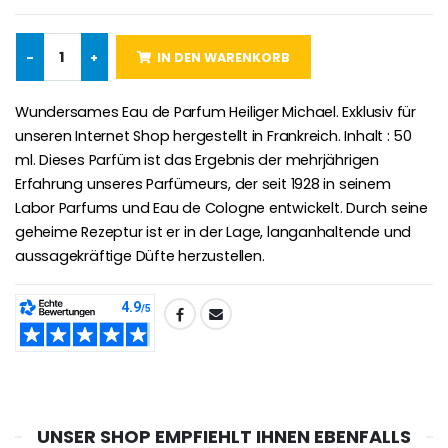
€4.90
€23.00
-
+
IN DEN WARENKORB
Wundersames Eau de Parfum Heiliger Michael. Exklusiv für
Willow Tree Engel Schut
6 Kerzen Farbe Weiss
€59.90
€6.00
unseren Internet Shop hergestellt in Frankreich. Inhalt : 50
ml. Dieses Parfüm ist das Ergebnis der mehrjährigen
Erfahrung unseres Parfümeurs, der seit 1928 in seinem
Labor Parfums und Eau de Cologne entwickelt. Durch seine
geheime Rezeptur ist er in der Lage, langanhaltende und
aussagekräftige Düfte herzustellen.
TEILEN:
UNSER SHOP EMPFIEHLT IHNEN EBENFALLS