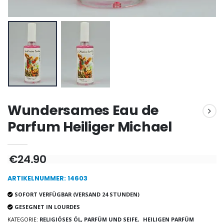
-10%
Wundertätige Medaille Empfängnis 9 Karat Gold - 10 mm
Novenenkerze an Sankt Michael Gegen das Böse
€130.00
€4.95
€5.50
-25%
Wundertätige Medaille Empfängnis Rosa 19 mm
20 Stück Novenen Kerzen Weiss
€2.50
€67.50
Wundersames Eau de
€90.00
Parfum Heiliger Michael
Lourdes Rosenkr
€24.90
Heiliges Salböl
€5.00
€9.90
ARTIKELNUMMER: 14603
SOFORT VERFÜGBAR (VERSAND 24 STUNDEN)
GESEGNET IN LOURDES
Novenen-Kerze für eine Heilung - 17.5cm
KATEGORIE:
RELIGIÖSES ÖL, PARFÜM UND SEIFE,
HEILIGEN PARFÜM
Handbemaltes Kinderkreuz Got