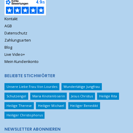
Kontakt
AGB
Datenschutz
Zahlungsarten
Blog
Live Video+
Mein Kundenkonto
BELIEBTE STICHWÖRTER
Unsere Liebe Frau Von Lourdes
Wundertätige Jungfrau
Schutzengel
Maria Knotenlöserin
Jesus Christus
Heilige Rita
Heilige Therese
Heiliger Michael
Heiliger Benedikt
Heiliger Christophorus
NEWSLETTER ABONNIEREN