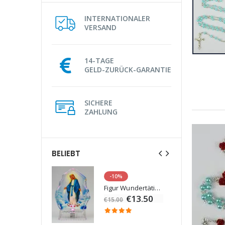
INTERNATIONALER
VERSAND
14-TAGE
GELD-ZURÜCK-GARANTIE
SICHERE
ZAHLUNG
BELIEBT
-10%
Lourdes Wasser 1 Liter
Figur Wundertätige Jungfrau Beleuchtet
€19.92
€13.50
€15.00