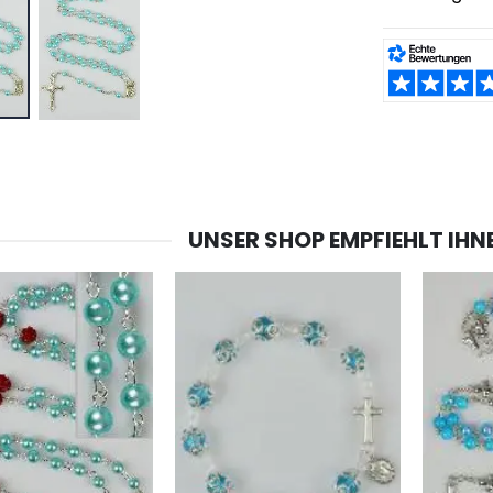
TEILEN:
UNSER SHOP EMPFIEHLT IHN
-20%
-10%
Lourdes Wasser 1 Liter
Figur Wundertätige Jungfrau Beleuchtet
€19.92
€13.50
€24.90
€15.00