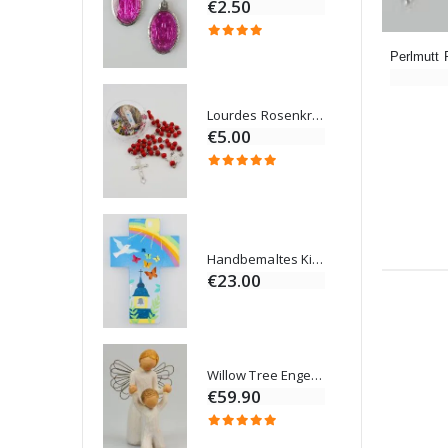
€2.50
€67.50
Lourdes Rosenkranz Holz
 Salböl
€5.00
Novenen-Kerze für eine Heilung - 17.5cm
Handbemaltes Kinderkreuz Gottes Welt Vereint 14cm
€23.00
Willow Tree Engel Schutzengel (Guardian Angel) 14 cm
6 Kerzen Farbe Weiss
€59.90