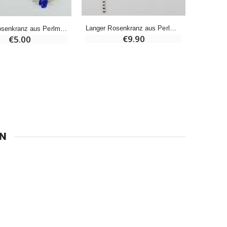
€67.50
€90.00
Langer Rosenkranz aus Perlmutt-Perlen 80 cm
Perlen Rosenkranz aus Perlmutt Blau
€9.90
€5.00
Heiliges Salböl
€9.90
Novenen-Kerze für eine Heilung - 17.5cm
€4.90
EN
6 Kerzen Farbe Weiss
€6.00