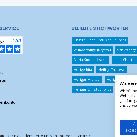
SERVICE
BELIEBTE STICHWÖRTER
Unsere Liebe Frau Von Lourdes
Wundertätige Jungfrau
Schutzenge
Maria Knotenlöserin
Jesus Christus
Heilige Rita
Heilige Therese
tz
Heiliger Michael
Heiliger Benedikt
rten
Wir ver
Heiliger Christophorus
Wir könne
+
Webseite 
großartig
enkonto
uns verwe
Al
akzep
otionalien aus dem Heiligtum von Lourdes, Frankreich