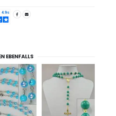
EN EBENFALLS
-20%
Lourdes Wasser 1 Liter
€19.92
€24.90