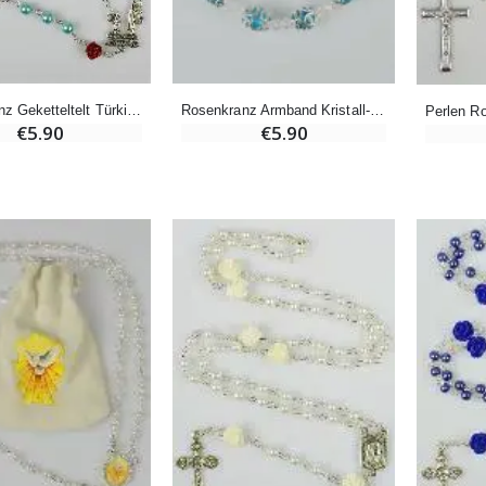
-20%
Räucherset Benzoe Weihrauch + Kohle + Gefäß
Eine Novenen-Kerze Aufstellen Lassen in Lourdes
€21.90
€12.00
€15.00
Rosenkranz Geketteltelt Türkisfarbene Perlmutt Perlen
Rosenkranz Armband Kristall-Perlen Türkis Filigrane
€5.90
€5.90
Weihrauch Pontifikal 250g
Bonbons Pfefferminz Pastillen mit Lourdes Wasser - 130g
€12.90
€7.90
-10%
Wundertätige Medaille Empfängnis 9 Karat Gold - 10 mm
Novenenkerze an Sankt Michael Gegen das Böse
€130.00
€4.95
€5.50
-25%
Wundertätige Medaille Empfängnis Rosa 19 mm
20 Stück Novenen Kerzen Weiss