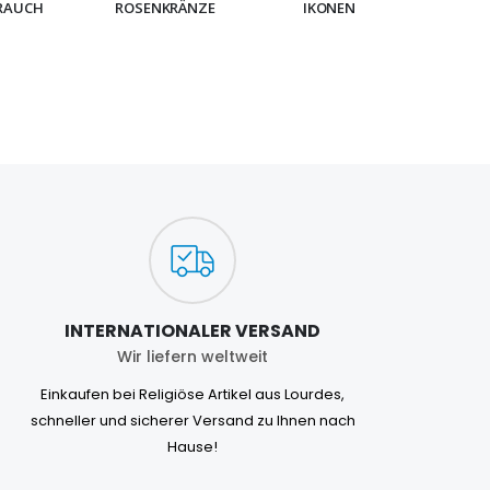
RAUCH
ROSENKRÄNZE
IKONEN
ARMB
INTERNATIONALER VERSAND
Wir liefern weltweit
Einkaufen bei Religiöse Artikel aus Lourdes,
schneller und sicherer Versand zu Ihnen nach
Hause!